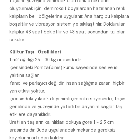
taşların yüzeyine verilecek olan renk efektlerini
oluşturmak için, demiroksit boyalardan hazırlanan renk
kalıpların belli bölgelerine uygulanır. Ana harç bu kalıplara
boşaltılır ve vibrasyon sistemiyle sıkılaştırılır. Doldurulan
kalıplar 48 saat bekletilir ve 48 saat sonundan kalıplar
sökülür.
Kültür Taşı Özellikleri
1 m2 ağırlığı 25 – 30 kg arasındadır.
İçerisindeki Pomza(bims) kumu sayesinde ses ve ısı
yalıtımı sağlar.
Yanıcı ve parlayıcı değildir. İnsan sağlığına zararlı hiçbir
yan etkisi yoktur.
İçerisindeki yüksek dayanımlı çimento sayesinde, taşın
genelinde ve yüzeyinde yeterli bir dayanım sağlar. Dış
etkilere dayanıklıdır.
Üretilen taşların kalınlıkları dokuya göre 1 – 2.5 cm
arasında dır. Buda uygulanacak mekanda gereksiz
kayıplarını ortadan kaldırır.