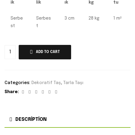
ik
lik
ık
kg
tu
Serbe
Serbes
3 cm
28 kg
1 m²
st
t
ADD TO CART
Categories:
Dekoratif Taş
,
Tarla Taşı
Facebook
Twitter
Linkedin
Google+
Pinterest
Email
Share:
DESCRIPTION