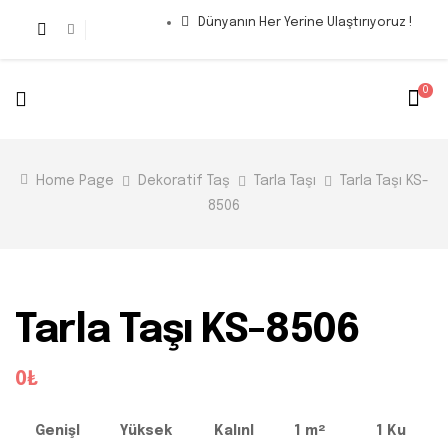
Dünyanın Her Yerine Ulaştırıyoruz !
0
Home Page
Dekoratif Taş
Tarla Taşı
Tarla Taşı KS-
8506
Tarla Taşı KS-8506
0₺
Genişl
Yüksek
Kalınl
1 m²
1 Ku