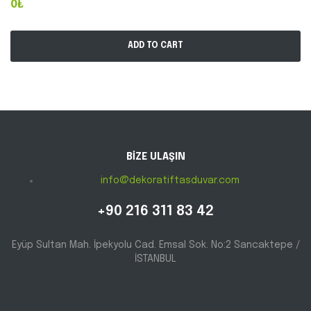
0₺
ADD TO CART
BİZE ULAŞIN
info@dekoratiftasduvar.com
+90 216 311 83 42
Eyüp Sultan Mah. İpekyolu Cad. Emsal Sok. No:2 Sancaktepe /
İSTANBUL