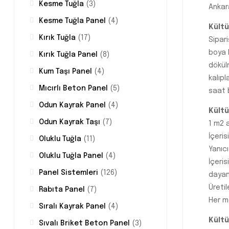
Kesme Tuğla
(3)
Ankar
Kesme Tuğla Panel
(4)
Kültü
Kırık Tuğla
(17)
Sipar
boya k
Kırık Tuğla Panel
(8)
dökül
Kum Taşı Panel
(4)
kalıpl
Mıcırlı Beton Panel
(5)
saat b
Odun Kayrak Panel
(4)
Kültü
Odun Kayrak Taşı
(7)
1 m2 a
İçeri
Oluklu Tuğla
(11)
Yanıcı
Oluklu Tuğla Panel
(4)
İçeri
Panel Sistemleri
(126)
dayanı
Üretil
Rabıta Panel
(7)
Her mo
Sıralı Kayrak Panel
(4)
Kültü
Sıvalı Briket Beton Panel
(3)