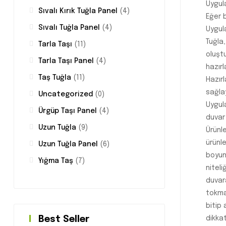
Uygula
Sıvalı Kırık Tuğla Panel
(4)
Eğer b
Sıvalı Tuğla Panel
(4)
Uygula
Tuğla,
Tarla Taşı
(11)
oluştu
Tarla Taşı Panel
(4)
hazırl
Taş Tuğla
(11)
Hazırl
sağla
Uncategorized
(0)
Uygul
Ürgüp Taşı Panel
(4)
duvar 
Uzun Tuğla
(9)
Ürünle
ürünl
Uzun Tuğla Panel
(6)
boyun
Yığma Taş
(7)
niteli
duvara
tokmak
bitip
dikkat
Best Seller