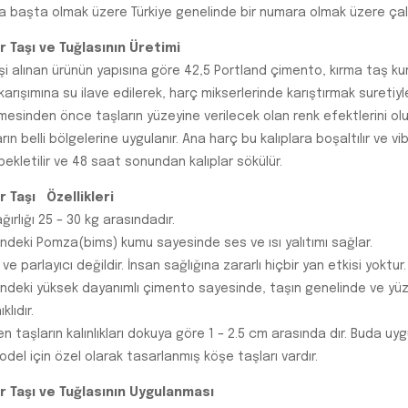
a başta olmak üzere Türkiye genelinde bir numara olmak üzere çalı
r Taşı ve Tuğlasının Üretimi
işi alınan ürünün yapısına göre 42,5 Portland çimento, kırma taş 
arışımına su ilave edilerek, harç mikserlerinde karıştırmak suretiyle
mesinden önce taşların yüzeyine verilecek olan renk efektlerini ol
arın belli bölgelerine uygulanır. Ana harç bu kalıplara boşaltılır ve vib
ekletilir ve 48 saat sonundan kalıplar sökülür.
r Taşı Özellikleri
ğırlığı 25 – 30 kg arasındadır.
sindeki Pomza(bims) kumu sayesinde ses ve ısı yalıtımı sağlar.
 ve parlayıcı değildir. İnsan sağlığına zararlı hiçbir yan etkisi yoktur.
sindeki yüksek dayanımlı çimento sayesinde, taşın genelinde ve yüze
klıdır.
en taşların kalınlıkları dokuya göre 1 – 2.5 cm arasında dır. Buda u
del için özel olarak tasarlanmış köşe taşları vardır.
r Taşı ve Tuğlasının Uygulanması