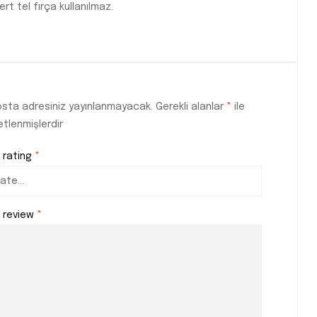
rt tel fırça kullanılmaz.
sta adresiniz yayınlanmayacak.
Gerekli alanlar
*
ile
etlenmişlerdir
 rating
*
r review
*