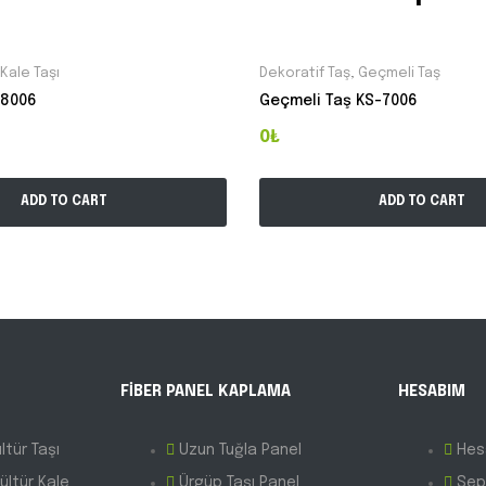
Kale Taşı
Dekoratif Taş
,
Geçmeli Taş
-8006
Geçmeli Taş KS-7006
0₺
ADD TO CART
ADD TO CART
FİBER PANEL KAPLAMA
HESABIM
ltür Taşı
Uzun Tuğla Panel
Hes
ültür Kale
Ürgüp Taşı Panel
Sep