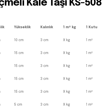
çmeli Kale Taşı KS-508
lik
Yükseklik
Kalınlık
1 m² kg
1 Kutu
m
10 cm
3 cm
X kg
1 m²
m
15 cm
3 cm
X kg
1 m²
15 cm
3 cm
X kg
1 m²
m
15 cm
3 cm
X kg
1 m²
m
15 cm
3 cm
X kg
1 m²
m
5 cm
3 cm
X kg
1 m²