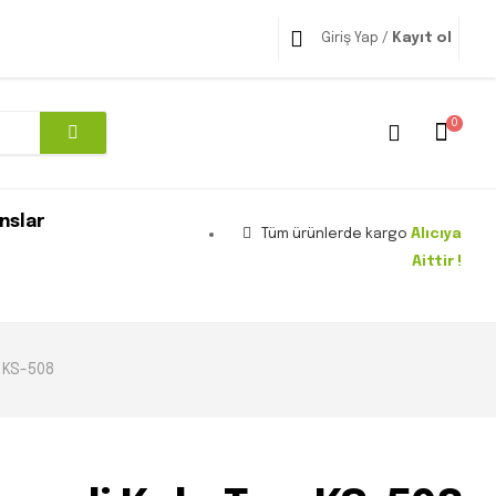
Giriş Yap /
Kayıt ol
0
nslar
Tüm ürünlerde kargo
Alıcıya
Aittir !
 KS-508