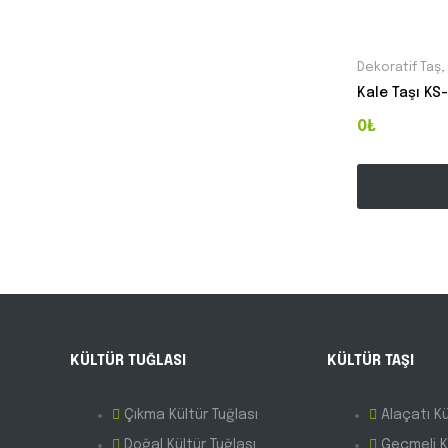
Dekoratif Taş
,
Kale Taşı KS
0₺
KÜLTÜR TUĞLASI
KÜLTÜR TAŞI
Çıkma Kültür Tuğlası
Alaçatı Kü
Doğal Kültür Tuğlası
Geçmeli K