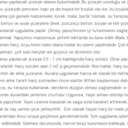
ma yapılacak yüzeyin alanını bulunmalıdır. Bu yüzeyin uzunluğu ve yü
u yüzeyde pencere, kapı ya da başka bir boşluk var ise, bu boşlukla
ma için gerekli malzemeler; kürek, mala, lastik tokmak, su terazisi
 beton ve sıvalı yüzeylere direk; pürüzsüz beton, boyalı ve kirli yüze
rularak uygulama yapılır. (Amaç yapıştırıcının iyi tutunmasını sağla
anmalı. Yapıştırıcı malzemeye yeterli miktarda su ilave edilir. Mala, k
anan harç, koyu krem halini alana kadar bu işlemi yapılmalıdır. Çok kı
yamaz, çok sulu harçlar ise güçsüz ve düzensiz olur.
ama yapılacak yüzeye 0.5 – 1 cm kalınlığında harç sürülür. (Sıva ya
ıslatılır. Harç sürülen alan 1 m2 yi geçmemelidir. Aksi halde, harç 
rinin de arka yüzeyine, duvara uygulanan harca ek olarak bir miktar
erin arka tarafı harç sürmeden önce ıslatılır Alttan başlanması da
ca, su terazisi kullanarak, derzlerin düzgün olması sağlamalıdır. e
ğinde duvardaki yerlerine oturtulur. Uygunsa, taşın arkası ıslatılıp 
 yapıştırılır. Taşın üzerine basarak ve sağa sola hareket ettirerek,
 ile taş yerine iyice yerleştirilir . Son olarak taşan harç bir mala ya
 ardından ikinci sıraya geçilmesi gerekmektedir. Tüm uygulama işlem
 edilmelidir. Gelmesi durumunda, harcın biraz kurumasını bekleyip, u