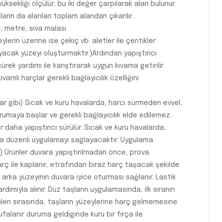
ksekliği ölçülür; bu iki değer çarpılarak alan bulunur.
rın da alanları toplam alandan çıkarılır.
, metre, sıva malası.
ylerin üzerine ise çekiç vb. aletler ile çentikler
yacak yüzeyi oluşturmaktır.)Ardından yapıştırıcı
ürek yardımı ile karıştırarak uygun kıvama getirilir.
vamlı harçlar gerekli bağlayıcılık özelliğini
par gibi) Sıcak ve kuru havalarda, harcı sürmeden evvel,
kurumaya başlar ve gerekli bağlayıcılık elde edilemez.
 daha yapıştırıcı sürülür. Sıcak ve kuru havalarda,
ha düzenli uygulamayı sağlayacaktır. Uygulama
-) Ürünler duvara yapıştırılmadan önce, prova
harç ile kaplanır, etrafından biraz harç taşacak şekilde
 arka yüzeyinin duvara iyice oturması sağlanır. Lastik
rdımıyla alınır. Düz taşların uygulamasında, ilk sıranın
leri sırasında, taşların yüzeylerine harç gelmemesine
falanır duruma geldiğinde kuru bir fırça ile