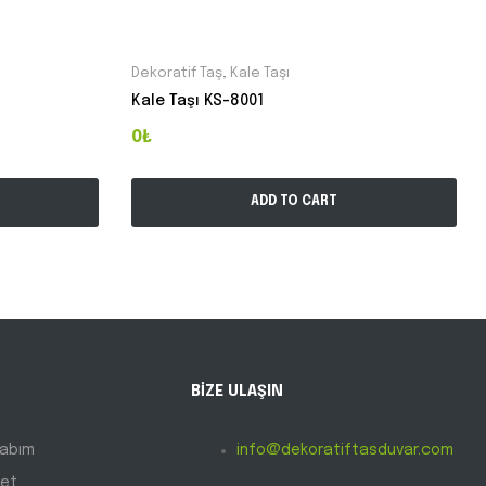
Dekoratif Taş
,
Kale Taşı
Kale Taşı KS-8001
0₺
ADD TO CART
BİZE ULAŞIN
abım
info@dekoratiftasduvar.com
et