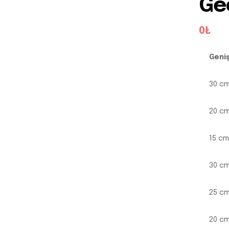
Ge
0₺
Geniş
30 c
20 c
15 cm
30 c
25 c
20 c