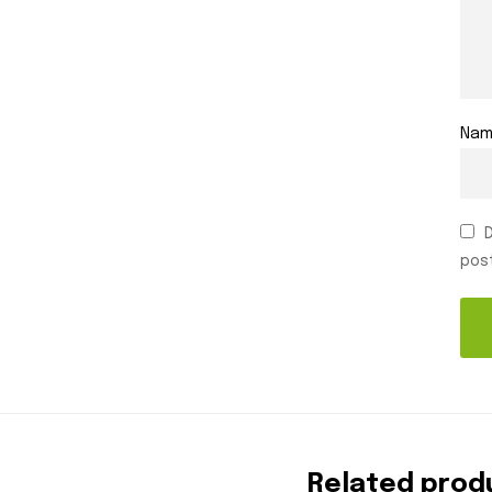
Na
post
Related prod