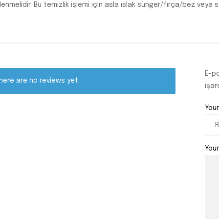
enmelidir. Bu temizlik işlemi için asla ıslak sünger/fırça/bez veya se
E-po
here are no reviews yet.
işar
Your
You