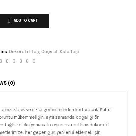
ADD TO CART
ies:
Dekoratif Taş
,
Geçmeli Kale Taşı
Facebook
Twitter
Linkedin
Google+
Pinterest
Email
WS (0)
arınızı klasik ve sıkıcı görünümünden kurtaracak. Kültür
görüntü mükemmelliğini aynı zamanda doğallığı ön
ve tuğla koleksiyonunu ile eşine az rastlanır dekoratif
zmetlerimize, her geçen gün yenilerini eklemek için