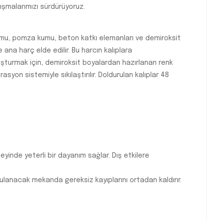
şmalarımızı sürdürüyoruz.
kumu, pomza kumu, beton katkı elemanları ve demiroksit
 ana harç elde edilir. Bu harcın kalıplara
uşturmak için, demiroksit boyalardan hazırlanan renk
rasyon sistemiyle sıkılaştırılır. Doldurulan kalıplar 48
yinde yeterli bir dayanım sağlar. Dış etkilere
ygulanacak mekanda gereksiz kayıplarını ortadan kaldırır.