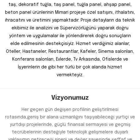
taş, dekoratif tuğla, taş panel, tuğla panel, ahşap panel,
beton panel ürünlerinin Mimari projeye özel satışını, ithalatını,
ihracatını ve üretimini yapmaktadır. Proje detayların da teknik
ekibimiz ile analizini ve Süpervizörlüğünü yaparak doğru
yöntem ve uygulamalar ile yönlendirerek doğru sonuçların
elde edilmesinin destekçisiyiz. Hizmet verdiğimiz alanlar;
Oteller, Hastaneler, Restaurantlar, Kafeler, Sinema salonları,
Konferans salonları, Evlerde, Tv Arkasında, Ofislerde ve
İşyerinlerin de gibi her türlü bir çok alanda hizmet
vermekteyiz.
Vizyonumuz
Her geçen gün değişen profilinin geliştirilmesi
rotasında,geniş bir alana uzmanlığını taşıyabileceği yurtiçi ve
yurtdışı projelerinde, güçlü finansal sermayesi ve geçmiş
tecrübelerinin desteğiyle teknolojik gelişmelere duyarlı
yaklaşımın getireceği sinerji ve değer sayesinde,şeffaf ve