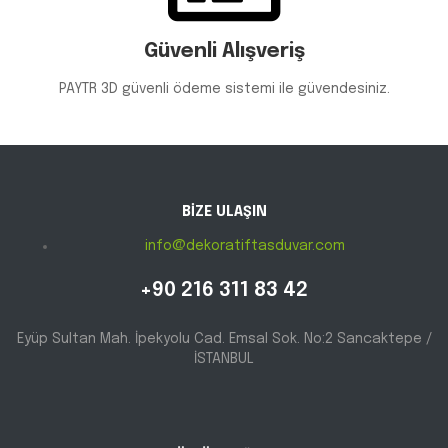
Güvenli Alışveriş
PAYTR 3D güvenli ödeme sistemi ile güvendesiniz.
BİZE ULAŞIN
info@dekoratiftasduvar.com
+90 216 311 83 42
Eyüp Sultan Mah. İpekyolu Cad. Emsal Sok. No:2 Sancaktepe /
İSTANBUL