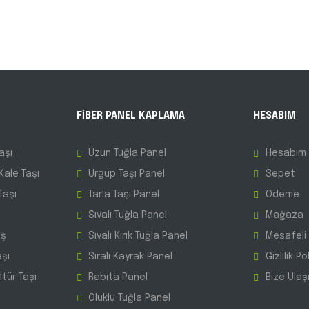
FİBER PANEL KAPLAMA
HESABIM
aşı
Uzun Tuğla Panel
Hesabım
Kale Taşı
Ürgüp Taşı Panel
Sepet
Taşı
Tarla Taşı Panel
Ödeme
Sıvalı Tuğla Panel
Mağaza
aş
Sıvalı Kırık Tuğla Panel
Mesafeli
aşı
Sıralı Kayrak Panel
Gizlilik Po
tür Taşı
Rabıta Panel
Bize Ulaş
ı
Oluklu Tuğla Panel