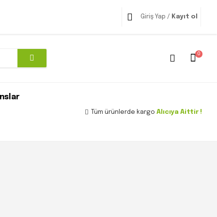
Giriş Yap /
Kayıt ol
0
nslar
Tüm ürünlerde kargo
Alıcıya Aittir !