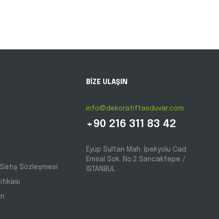
BİZE ULAŞIN
info@dekoratiftasduvar.com
+90 216 311 83 42
Eyüp Sultan Mah. İpekyolu Cad.
Emsal Sok. No:2 Sancaktepe /
 Satış Sözleşmesi
İSTANBUL
litikası
ın