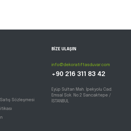
BİZE ULAŞIN
info@dekoratiftasduvar.com
+90 216 311 83 42
Eyüp Sultan Mah. İpekyolu Cad.
Emsal Sok. No:2 Sancaktepe /
 Satış Sözleşmesi
İSTANBUL
litikası
ın