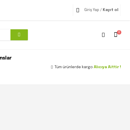
Giriş Yap /
Kayıt ol
0
nslar
Tüm ürünlerde kargo
Alıcıya Aittir !