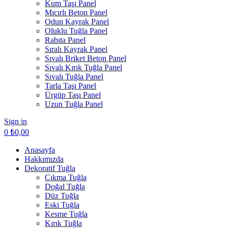
Kum Taşı Panel
Mıcırlı Beton Panel
Odun Kayrak Panel
Oluklu Tuğla Panel
Rabıta Panel
Sıralı Kayrak Panel
Sıvalı Briket Beton Panel
Sıvalı Kırık Tuğla Panel
Sıvalı Tuğla Panel
Tarla Taşı Panel
Ürgüp Taşı Panel
Uzun Tuğla Panel
Sign in
0
₺
0,00
Anasayfa
Hakkımızda
Dekoratif Tuğla
Çıkma Tuğla
Doğal Tuğla
Düz Tuğla
Eski Tuğla
Kesme Tuğla
Kırık Tuğla