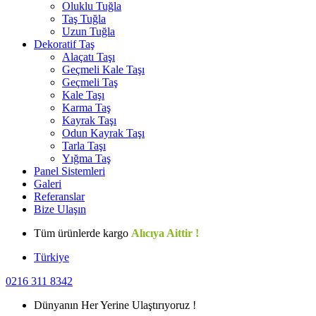
Oluklu Tuğla
Taş Tuğla
Uzun Tuğla
Dekoratif Taş
Alaçatı Taşı
Geçmeli Kale Taşı
Geçmeli Taş
Kale Taşı
Karma Taş
Kayrak Taşı
Odun Kayrak Taşı
Tarla Taşı
Yığma Taş
Panel Sistemleri
Galeri
Referanslar
Bize Ulaşın
Tüm ürünlerde kargo
Alıcıya Aittir !
Türkiye
0216 311 8342
Dünyanın Her Yerine Ulaştırıyoruz !