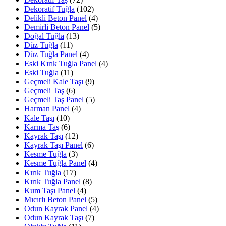
Dekoratif Tuğla
(102)
Delikli Beton Panel
(4)
Demirli Beton Panel
(5)
Doğal Tuğla
(13)
Düz Tuğla
(11)
Düz Tuğla Panel
(4)
Eski Kırık Tuğla Panel
(4)
Eski Tuğla
(11)
Geçmeli Kale Taşı
(9)
Geçmeli Taş
(6)
Geçmeli Taş Panel
(5)
Harman Panel
(4)
Kale Taşı
(10)
Karma Taş
(6)
Kayrak Taşı
(12)
Kayrak Taşı Panel
(6)
Kesme Tuğla
(3)
Kesme Tuğla Panel
(4)
Kırık Tuğla
(17)
Kırık Tuğla Panel
(8)
Kum Taşı Panel
(4)
Mıcırlı Beton Panel
(5)
Odun Kayrak Panel
(4)
Odun Kayrak Taşı
(7)