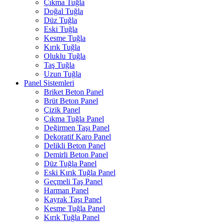
Çıkma Tuğla
Doğal Tuğla
Düz Tuğla
Eski Tuğla
Kesme Tuğla
Kırık Tuğla
Oluklu Tuğla
Taş Tuğla
Uzun Tuğla
Panel Sistemleri
Briket Beton Panel
Brüt Beton Panel
Çizik Panel
Çıkma Tuğla Panel
Değirmen Taşı Panel
Dekoratif Karo Panel
Delikli Beton Panel
Demirli Beton Panel
Düz Tuğla Panel
Eski Kırık Tuğla Panel
Geçmeli Taş Panel
Harman Panel
Kayrak Taşı Panel
Kesme Tuğla Panel
Kırık Tuğla Panel