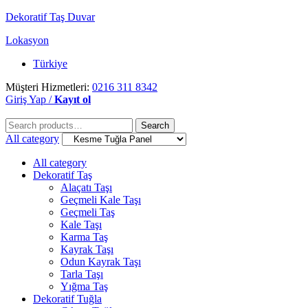
Dekoratif Taş Duvar
Lokasyon
Türkiye
Müşteri Hizmetleri:
0216 311 8342
Giriş Yap /
Kayıt ol
Search
Search
for:
All category
All category
Dekoratif Taş
Alaçatı Taşı
Geçmeli Kale Taşı
Geçmeli Taş
Kale Taşı
Karma Taş
Kayrak Taşı
Odun Kayrak Taşı
Tarla Taşı
Yığma Taş
Dekoratif Tuğla