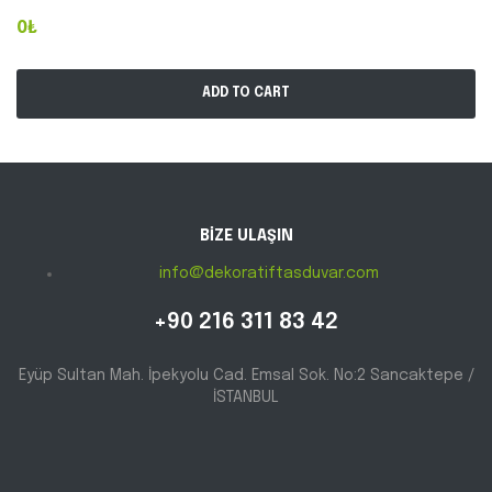
0₺
ADD TO CART
BİZE ULAŞIN
info@dekoratiftasduvar.com
+90 216 311 83 42
Eyüp Sultan Mah. İpekyolu Cad. Emsal Sok. No:2 Sancaktepe /
İSTANBUL