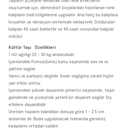
taşların yüzeyine verilecek olan renk efektlerini
oluşturmak için, demiroksit boyalardan hazırlanan renk
kalıpların belli bölgelerine uygulanır. Ana harç bu kalıplara
boşaltılır ve vibrasyon sistemiyle sıkılaştırılır. Doldurulan
kalıplar 48 saat bekletilir ve 48 saat sonundan kalıplar
sökülür.
Kültür Taşı Özellikleri
1 m2 ağırlığı 25 – 30 kg arasındadır.
İçerisindeki Pomza(bims) kumu sayesinde ses ve ısı
yalıtımı sağlar.
Yanıcı ve parlayıcı değildir. İnsan sağlığına zararlı hiçbir
yan etkisi yoktur.
İçerisindeki yüksek dayanımlı çimento sayesinde, taşın
genelinde ve yüzeyinde yeterli bir dayanım sağlar. Dış
etkilere dayanıklıdır.
Üretilen taşların kalınlıkları dokuya göre 1 – 2.5 cm
arasında dır. Buda uygulanacak mekanda gereksiz
kayıplarını ortadan kaldırır.