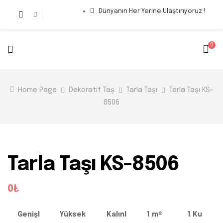
Dünyanın Her Yerine Ulaştırıyoruz !
0
Home Page
Dekoratif Taş
Tarla Taşı
Tarla Taşı KS-
8506
Tarla Taşı KS-8506
0₺
Genişl
Yüksek
Kalınl
1 m²
1 Ku