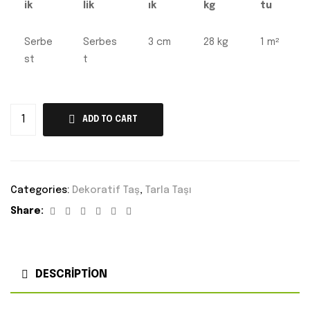
ik
lik
ık
kg
tu
Serbe
Serbes
3 cm
28 kg
1 m²
st
t
ADD TO CART
Categories:
Dekoratif Taş
,
Tarla Taşı
Facebook
Twitter
Linkedin
Google+
Pinterest
Email
Share:
DESCRIPTION