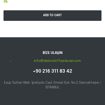
0₺
ADD TO CART
BİZE ULAŞIN
info@dekoratiftasduvar.com
+90 216 311 83 42
Eyüp Sultan Mah. İpekyolu Cad. Emsal Sok. No:2 Sancaktepe /
İSTANBUL