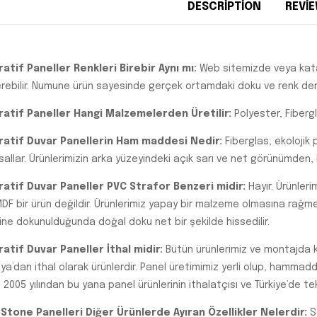
DESCRIPTION
REVIE
atif Paneller Renkleri Birebir Aynı mı:
Web sitemizde veya kata
rebilir. Numune ürün sayesinde gerçek ortamdaki doku ve renk den
atif Paneller Hangi Malzemelerden Üretilir:
Polyester, Fiberg
atif Duvar Panellerin Ham maddesi Nedir:
Fiberglas, ekolojik
allar. Ürünlerimizin arka yüzeyindeki açık sarı ve net görünümden, k
atif Duvar Paneller PVC Strafor Benzeri midir:
Hayır. Ürünleri
MDF bir ürün değildir. Ürünlerimiz yapay bir malzeme olmasına rağm
ine dokunulduğunda doğal doku net bir şekilde hissedilir.
atif Duvar Paneller İthal midir:
Bütün ürünlerimiz ve montajda k
a’dan ithal olarak ürünlerdir. Panel üretimimiz yerli olup, hammadd
 2005 yılından bu yana panel ürünlerinin ithalatçısı ve Türkiye’de tek 
Stone Panelleri Diğer Ürünlerde Ayıran Özellikler Nelerdir:
Se