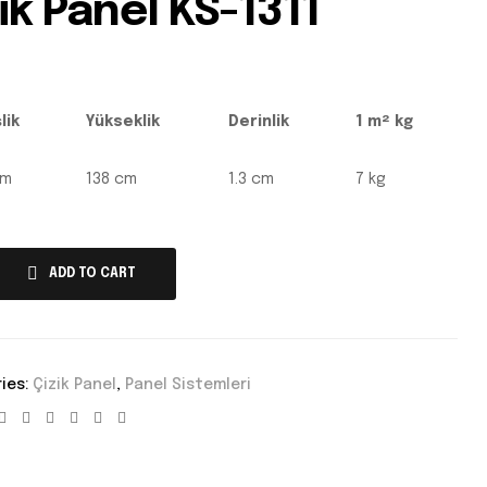
ik Panel KS-1311
lik
Yükseklik
Derinlik
1 m² kg
cm
138 cm
1.3 cm
7 kg
ADD TO CART
ies:
Çizik Panel
,
Panel Sistemleri
Facebook
Twitter
Linkedin
Google+
Pinterest
Email