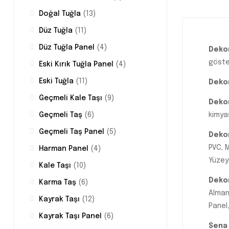
Doğal Tuğla
(13)
Düz Tuğla
(11)
Düz Tuğla Panel
(4)
Dekor
göste
Eski Kırık Tuğla Panel
(4)
Eski Tuğla
(11)
Dekor
Geçmeli Kale Taşı
(9)
Dekor
kimyas
Geçmeli Taş
(6)
Geçmeli Taş Panel
(5)
Dekor
PVC, 
Harman Panel
(4)
Yüzey
Kale Taşı
(10)
Dekor
Karma Taş
(6)
Almany
Kayrak Taşı
(12)
Panel,
Kayrak Taşı Panel
(6)
Sena 