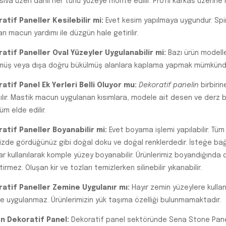
sıva üzeri dâhil her türlü yüzeye monte edilir. Profil karkas üzerin
atif Paneller Kesilebilir mi:
Evet kesim yapılmaya uygundur. Spira
arı macun yardımı ile düzgün hale getirilir.
atif Paneller Oval Yüzeyler Uygulanabilir mi:
Bazı ürün modeller
müş veya dışa doğru bükülmüş alanlara kaplama yapmak mümkünd
atif Panel Ek Yerleri Belli Oluyor mu:
Dekoratif panelin
birbirin
ılır. Mastik macun uygulanan kısımlara, modele ait desen ve derz bo
m elde edilir.
atif Paneller Boyanabilir mi:
Evet boyama işlemi yapılabilir. Tüm
izde gördüğünüz gibi doğal doku ve doğal renklerdedir. İsteğe bağlı
ar kullanılarak komple yüzey boyanabilir. Ürünlerimiz boyandığında
irmez. Oluşan kir ve tozları temizlerken silinebilir yıkanabilir.
atif Paneller Zemine Uygulanır mı:
Hayır zemin yüzeylere kullanı
e uygulanmaz. Ürünlerimizin yük taşıma özelliği bulunmamaktadır.
n Dekoratif Panel:
Dekoratif panel sektöründe Sena Stone Panel’i