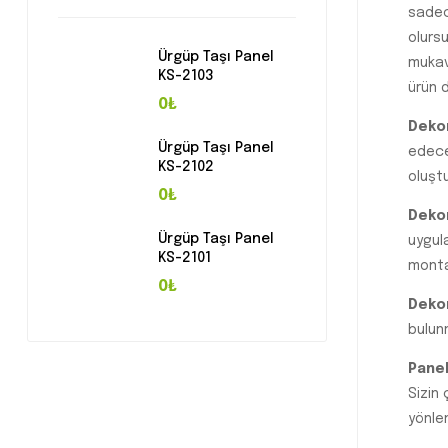
sade
olurs
Ürgüp Taşı Panel
mukav
KS-2103
ürün d
0₺
Dekor
Ürgüp Taşı Panel
edece
KS-2102
oluşt
0₺
Dekor
Ürgüp Taşı Panel
uygul
KS-2101
montaj
0₺
Dekor
bulun
Panel
Sizin 
yönle