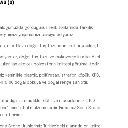
WS (0)
loğumuzda gördüğünüz renk tonlarında farklılık
eyiminizi yaşamanızı tavsiye ediyoruz.
las, mastik ve doğal taş tozundan üretim yapılmıştır.
 polyester, doğal taş tozu ve mukavemeti artıcı özel
ullanılan ekolojik polyesterin kalitesi görülmektedir.
miz kesinlikle plastik, poliüretan, strafor, köpük, XPS,
en %100 doğal dokuya ve doğal renge sahiptir.
ullandığımız mastikler dâhil ve macunlarımız %100
esi 1. sınıf ithal malzemelerdir. Firmamız Sena Stone
üreticisidir.
na Stone Ürünlerimiz Türkiye’deki alanında en kaliteli