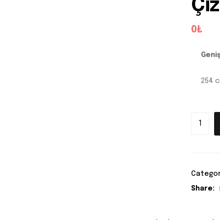
Çiz
0₺
Geniş
254 
Categor
Share: