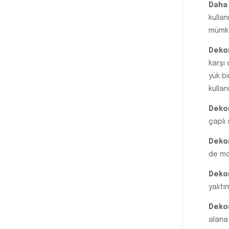
Daha 
kulla
mümkü
Dekor
karşı 
yük b
kullan
Dekor
çaplı 
Dekor
de mo
Dekor
yalıtı
Dekor
alana