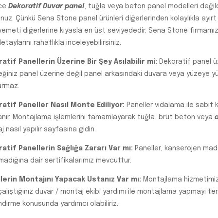
ce
Dekoratif Duvar panel
, tuğla veya beton panel modelleri değild
unuz. Çünkü Sena Stone panel ürünleri diğerlerinden kolaylıkla ayırt
emeti diğerlerine kıyasla en üst seviyededir. Sena Stone firmamı
etaylarını rahatlıkla inceleyebilirsiniz.
atif Panellerin Üzerine Bir Şey Asılabilir mi:
Dekoratif panel ü
ğiniz panel üzerine değil panel arkasındaki duvara veya yüzeye y
urmaz.
atif Paneller Nasıl Monte Ediliyor:
Paneller vidalama ile sabit 
anır. Montajlama işlemlerini tamamlayarak tuğla, brüt beton veya
 nasıl yapılır sayfasına gidin.
atif Panellerin Sağlığa Zararı Var mı:
Paneller, kanserojen mad
madığına dair sertifikalarımız mevcuttur.
lerin Montajını Yapacak Ustanız Var mı:
Montajlama hizmetimiz 
çalıştığınız duvar / montaj ekibi yardımı ile montajlama yapmayı terci
ndirme konusunda yardımcı olabiliriz.