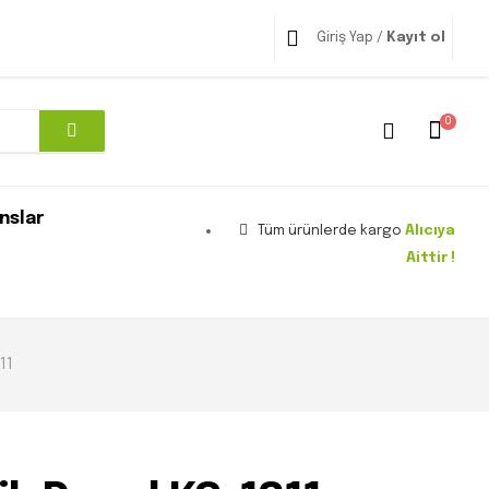
Giriş Yap /
Kayıt ol
0
nslar
Tüm ürünlerde kargo
Alıcıya
Aittir !
11