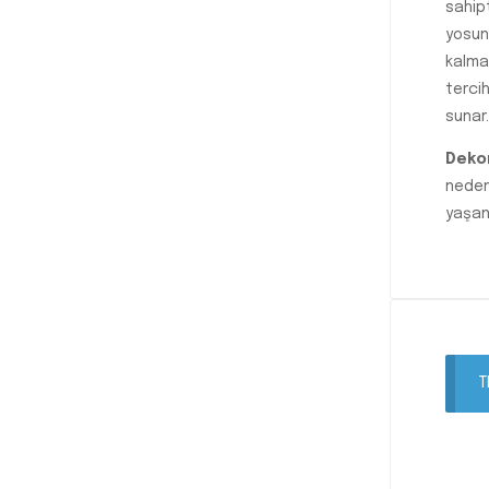
sahip
yosun
kalma
tercih
sunar.
Dekor
neden
yaşan
T