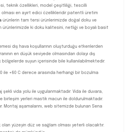
 teknik özellikleri, model çeşitliliği, tescilli
ası en ayırt edici özellikleridir patentli üretim
a
ürünlerin tam tersi ürünlerimizde doğal doku ve
ünlerimizde ki doku kalitesini, netliği ve boyalı basit
esi dış hava koşullarının oluşturduğu etkenlerden
anının en düşük seviyede olmasından dolayı dış
 bölgelerde suyun içerisinde bile kullanılabilmektedir.
20 ile +60 C derece arasında herhangi bir bozulma
şekli vida yolu ile uygulanmaktadır. Vida ile duvara,
 birleşim yerleri mastik macun ile doldurulmaktadır.
r. Montaj aşamalarını, web sitemizde bulunan Sena
olan yüzeyin düz ve sağlam olması yeterli olacaktır.