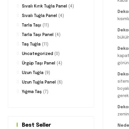
Kaba 
Sıvalı Kırık Tuğla Panel
(4)
Dekor
Sıvalı Tuğla Panel
(4)
kısıml
Tarla Taşı
(11)
Dekor
Tarla Taşı Panel
(4)
bükül
Taş Tuğla
(11)
Dekor
Uncategorized
(0)
kapat
görünü
Ürgüp Taşı Panel
(4)
Uzun Tuğla
(9)
Dekor
sitem
Uzun Tuğla Panel
(6)
boyal
Yığma Taş
(7)
gerekt
Dekor
zemin
Best Seller
Nede