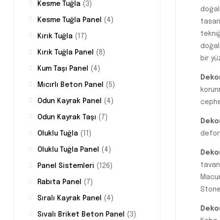
Kesme Tuğla
(3)
doğal
Kesme Tuğla Panel
(4)
tasar
tekniğ
Kırık Tuğla
(17)
doğal
Kırık Tuğla Panel
(8)
bir y
Kum Taşı Panel
(4)
Dekor
Mıcırlı Beton Panel
(5)
korun
Odun Kayrak Panel
(4)
cephe 
Odun Kayrak Taşı
(7)
Dekor
defor
Oluklu Tuğla
(11)
Oluklu Tuğla Panel
(4)
Dekor
tavan
Panel Sistemleri
(126)
Macun
Rabıta Panel
(7)
Stone
Sıralı Kayrak Panel
(4)
Dekor
Sıvalı Briket Beton Panel
(3)