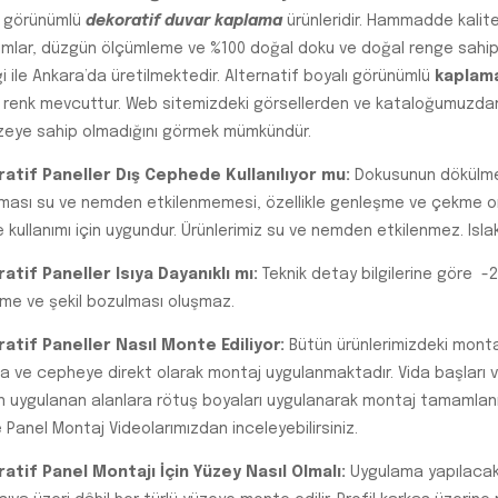
 görünümlü
dekoratif duvar kaplama
ürünleridir. Hammadde kalitesi,
ımlar, düzgün ölçümleme ve %100 doğal doku ve doğal renge sahip olm
i ile Ankara’da üretilmektedir. Alternatif boyalı görünümlü
kaplam
 renk mevcuttur. Web sitemizdeki görsellerden ve kataloğumuzdan ür
üzeye sahip olmadığını görmek mümkündür.
atif Paneller Dış Cephede Kullanılıyor mu:
Dokusunun dökülmem
ması su ve nemden etkilenmemesi, özellikle genleşme ve çekme or
kullanımı için uygundur. Ürünlerimiz su ve nemden etkilenmez. Islak
atif Paneller Isıya Dayanıklı mı:
Teknik detay bilgilerine göre -
me ve şekil bozulması oluşmaz.
atif Paneller Nasıl Monte Ediliyor:
Bütün ürünlerimizdeki montaj 
a ve cepheye direkt olarak montaj uygulanmaktadır. Vida başları ve
 uygulanan alanlara rötuş boyaları uygulanarak montaj tamamlanı
 Panel Montaj Videolarımızdan inceleyebilirsiniz.
atif Panel Montajı İçin Yüzey Nasıl Olmalı:
Uygulama yapılacak 