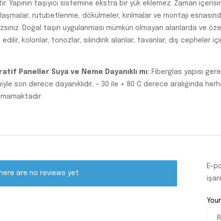
tir. Yapının taşıyıcı sistemine ekstra bir yük eklemez. Zaman içeri
laşmalar, rutubetlenme, dökülmeler, kırılmalar ve montajı esnasında 
zsınız. Doğal taşın uygulanması mümkün olmayan alanlarda ve özel p
 edilir, kolonlar, tonozlar, silindirik alanlar, tavanlar, dış cepheler
atif Paneller Suya ve Neme Dayanıklı mı:
Fiberglas yapısı ger
iyle son derece dayanıklıdır, – 30 ile + 80 C derece aralığında he
mamaktadır.
E-po
here are no reviews yet.
işar
Your