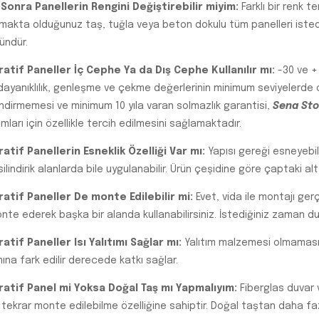
Sonra Panellerin Rengini Değiştirebilir miyim:
Farklı bir renk 
nmakta olduğunuz taş, tuğla veya beton dokulu tüm panelleri istedİğ
ndür.
atif Paneller İç Cephe Ya da Dış Cephe Kullanılır mı:
-30 ve +
dayanıklılık, genleşme ve çekme değerlerinin minimum seviyelerde ol
indirmemesi ve minimum 10 yıla varan solmazlık garantisi,
Sena Sto
ımları için özellikle tercih edilmesini sağlamaktadır.
atif Panellerin Esneklik Özelliği Var mı:
Yapısı gereği esneyebil
silindirik alanlarda bile uygulanabilir. Ürün çeşidine göre çaptaki al
atif Paneller De monte Edilebilir mi:
Evet, vida ile montajı ger
nte ederek başka bir alanda kullanabilirsiniz. İstediğiniz zaman du
atif Paneller Isı Yalıtımı Sağlar mı:
Yalıtım malzemesi olmamasın
mına fark edilir derecede katkı sağlar.
atif Panel mi Yoksa Doğal Taş mı Yapmalıyım:
Fiberglas duvar v
 tekrar monte edilebilme özelliğine sahiptir. Doğal taştan daha fa