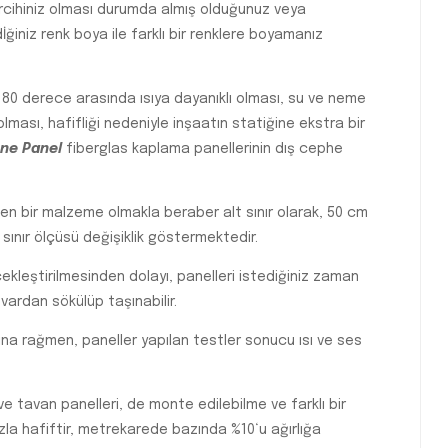
tercihiniz olması durumda almış olduğunuz veya
iniz renk boya ile farklı bir renklere boyamanız
 80 derece arasında ısıya dayanıklı olması, su ve neme
ması, hafifliği nedeniyle inşaatın statiğine ekstra bir
ne Panel
fiberglas kaplama panellerinin dış cephe
en bir malzeme olmakla beraber alt sınır olarak, 50 cm
t sınır ölçüsü değişiklik göstermektedir.
çekleştirilmesinden dolayı, panelleri istediğiniz zaman
vardan sökülüp taşınabilir.
a rağmen, paneller yapılan testler sonucu ısı ve ses
e tavan panelleri, de monte edilebilme ve farklı bir
zla hafiftir, metrekarede bazında %10‘u ağırlığa