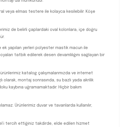
e montajı da mümkündür.
l veya elmas testere ile kolayca kesilebilir. Köşe
imiz de belirli çaplardaki oval kolonlara, içe doğru
ür.
e ek yapılan yerleri polyester mastik macun ile
yaları tatbik edilerek desen devamlılığını sağlayan bir
 ürünlerimiz katalog çalışmalarımızda ve internet
 olarak, montaj sonrasında, su bazlı yada akrilik
 doku kaybına uğramamaktadır. Hiçbir bakım
lamaz. Ürünlerimiz duvar ve tavanlarda kullanılır,
 tercih ettiğiniz takdirde, elde edilen hizmet