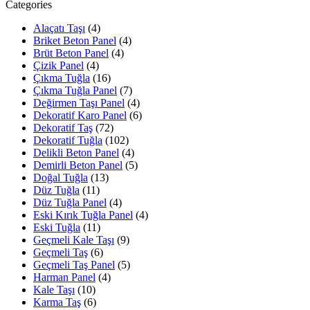
Categories
Alaçatı Taşı
(4)
Briket Beton Panel
(4)
Brüt Beton Panel
(4)
Çizik Panel
(4)
Çıkma Tuğla
(16)
Çıkma Tuğla Panel
(7)
Değirmen Taşı Panel
(4)
Dekoratif Karo Panel
(6)
Dekoratif Taş
(72)
Dekoratif Tuğla
(102)
Delikli Beton Panel
(4)
Demirli Beton Panel
(5)
Doğal Tuğla
(13)
Düz Tuğla
(11)
Düz Tuğla Panel
(4)
Eski Kırık Tuğla Panel
(4)
Eski Tuğla
(11)
Geçmeli Kale Taşı
(9)
Geçmeli Taş
(6)
Geçmeli Taş Panel
(5)
Harman Panel
(4)
Kale Taşı
(10)
Karma Taş
(6)