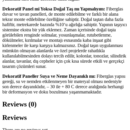
Dekoratif Panel mi Yoksa Doğal Taş mı Yapmalıyım:
Fiberglas
duvar ve tavan panelleri, de monte edilebilme ve farklı bir alana
tekrar monte edilebilme özelliğine sahiptir. Doğal taştan daha fazla
hafiftir, metrekarede bazında %10‘u ağırlığa sahiptir. Yapının taşıyıcı
sistemine ekstra bir yük eklemez. Zaman içerisinde doğal taşta
görülebilen renginde solmalar, yosunlaşmalar, rutubetlenme,
dökülmeler, kırılmalar ve montajı esnasında kaba inşaat gibi
kirlenmeler ile karşı karşıya kalmazsınız. Doğal taşın uygulanması
mümkün olmayan alanlarda ve özel projelerde rahatlıkla
kullanılabilmesinden dolayı tercih edilir, kolonlar, tonozlar, silindirik
alanlar, tavanlar, dış cepheler için çok kısa sürede etkili ve gerçekçi
tasarım çözümleri sunar.
Dekoratif Paneller Suya ve Neme Dayanıklı mı:
Fiberglas yapısı
gereği, su ve nemden etkilenmeyen bir materyal olması nedeniyle
son derece dayanıklıdır, – 30 ile + 80 C derece aralığında herhangi
bir deformasyon ve doku bozulması yaşanmamaktadır.
Reviews (0)
Reviews
There are no reviews yet.