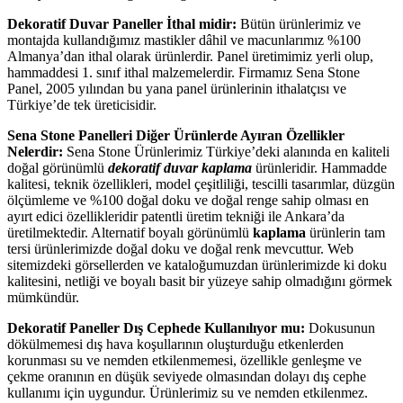
Dekoratif Duvar Paneller İthal midir:
Bütün ürünlerimiz ve
montajda kullandığımız mastikler dâhil ve macunlarımız %100
Almanya’dan ithal olarak ürünlerdir. Panel üretimimiz yerli olup,
hammaddesi 1. sınıf ithal malzemelerdir. Firmamız Sena Stone
Panel, 2005 yılından bu yana panel ürünlerinin ithalatçısı ve
Türkiye’de tek üreticisidir.
Sena Stone Panelleri Diğer Ürünlerde Ayıran Özellikler
Nelerdir:
Sena Stone Ürünlerimiz Türkiye’deki alanında en kaliteli
doğal görünümlü
dekoratif duvar kaplama
ürünleridir. Hammadde
kalitesi, teknik özellikleri, model çeşitliliği, tescilli tasarımlar, düzgün
ölçümleme ve %100 doğal doku ve doğal renge sahip olması en
ayırt edici özellikleridir patentli üretim tekniği ile Ankara’da
üretilmektedir. Alternatif boyalı görünümlü
kaplama
ürünlerin tam
tersi ürünlerimizde doğal doku ve doğal renk mevcuttur. Web
sitemizdeki görsellerden ve kataloğumuzdan ürünlerimizde ki doku
kalitesini, netliği ve boyalı basit bir yüzeye sahip olmadığını görmek
mümkündür.
Dekoratif Paneller Dış Cephede Kullanılıyor mu:
Dokusunun
dökülmemesi dış hava koşullarının oluşturduğu etkenlerden
korunması su ve nemden etkilenmemesi, özellikle genleşme ve
çekme oranının en düşük seviyede olmasından dolayı dış cephe
kullanımı için uygundur. Ürünlerimiz su ve nemden etkilenmez.