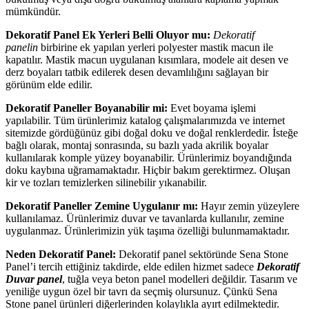
mümkündür.
Dekoratif Panel Ek Yerleri Belli Oluyor mu:
Dekoratif
panelin
birbirine ek yapılan yerleri polyester mastik macun ile
kapatılır. Mastik macun uygulanan kısımlara, modele ait desen ve
derz boyaları tatbik edilerek desen devamlılığını sağlayan bir
görünüm elde edilir.
Dekoratif Paneller Boyanabilir mi:
Evet boyama işlemi
yapılabilir. Tüm ürünlerimiz katalog çalışmalarımızda ve internet
sitemizde gördüğünüz gibi doğal doku ve doğal renklerdedir. İsteğe
bağlı olarak, montaj sonrasında, su bazlı yada akrilik boyalar
kullanılarak komple yüzey boyanabilir. Ürünlerimiz boyandığında
doku kaybına uğramamaktadır. Hiçbir bakım gerektirmez. Oluşan
kir ve tozları temizlerken silinebilir yıkanabilir.
Dekoratif Paneller Zemine Uygulanır mı:
Hayır zemin yüzeylere
kullanılamaz. Ürünlerimiz duvar ve tavanlarda kullanılır, zemine
uygulanmaz. Ürünlerimizin yük taşıma özelliği bulunmamaktadır.
Neden Dekoratif Panel:
Dekoratif panel sektöründe Sena Stone
Panel’i tercih ettiğiniz takdirde, elde edilen hizmet sadece
Dekoratif
Duvar panel
, tuğla veya beton panel modelleri değildir. Tasarım ve
yeniliğe uygun özel bir tavrı da seçmiş olursunuz. Çünkü Sena
Stone panel ürünleri diğerlerinden kolaylıkla ayırt edilmektedir.