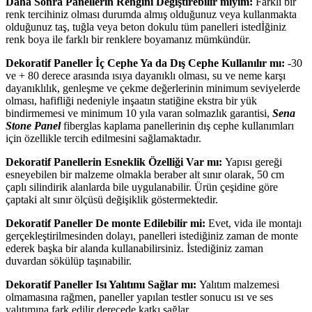
Daha Sonra Panellerin Rengini Değiştirebilir miyim:
Farklı bir
renk tercihiniz olması durumda almış olduğunuz veya kullanmakta
olduğunuz taş, tuğla veya beton dokulu tüm panelleri istedİğiniz
renk boya ile farklı bir renklere boyamanız mümkündür.
Dekoratif Paneller İç Cephe Ya da Dış Cephe Kullanılır mı:
-30
ve + 80 derece arasında ısıya dayanıklı olması, su ve neme karşı
dayanıklılık, genleşme ve çekme değerlerinin minimum seviyelerde
olması, hafifliği nedeniyle inşaatın statiğine ekstra bir yük
bindirmemesi ve minimum 10 yıla varan solmazlık garantisi,
Sena
Stone Panel
fiberglas kaplama panellerinin dış cephe kullanımları
için özellikle tercih edilmesini sağlamaktadır.
Dekoratif Panellerin Esneklik Özelliği Var mı:
Yapısı gereği
esneyebilen bir malzeme olmakla beraber alt sınır olarak, 50 cm
çaplı silindirik alanlarda bile uygulanabilir. Ürün çeşidine göre
çaptaki alt sınır ölçüsü değişiklik göstermektedir.
Dekoratif Paneller De monte Edilebilir mi:
Evet, vida ile montajı
gerçekleştirilmesinden dolayı, panelleri istediğiniz zaman de monte
ederek başka bir alanda kullanabilirsiniz. İstediğiniz zaman
duvardan sökülüp taşınabilir.
Dekoratif Paneller Isı Yalıtımı Sağlar mı:
Yalıtım malzemesi
olmamasına rağmen, paneller yapılan testler sonucu ısı ve ses
yalıtımına fark edilir derecede katkı sağlar.