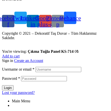
acebook-
Twitter
Linkedin-
Google-
Pinterest-
Behance
f
in
plus-g
p
Copyright © 2021 – Dekoratif Taş Duvar – Tüm Haklarımız
Saklıdır.
You're viewing:
Çıkma Tuğla Panel KS-714
0₺
Add to cart
Sign in
Create an Account
Username or email
*
Password
*
Login
Lost your password?
Main Menu