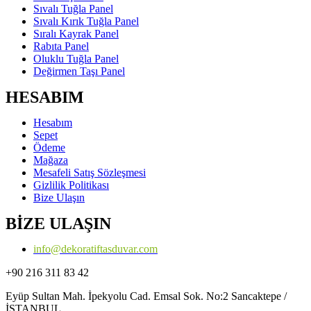
Sıvalı Tuğla Panel
Sıvalı Kırık Tuğla Panel
Sıralı Kayrak Panel
Rabıta Panel
Oluklu Tuğla Panel
Değirmen Taşı Panel
HESABIM
Hesabım
Sepet
Ödeme
Mağaza
Mesafeli Satış Sözleşmesi
Gizlilik Politikası
Bize Ulaşın
BİZE ULAŞIN
info@dekoratiftasduvar.com
+90 216 311 83 42
Eyüp Sultan Mah. İpekyolu Cad. Emsal Sok. No:2 Sancaktepe /
İSTANBUL