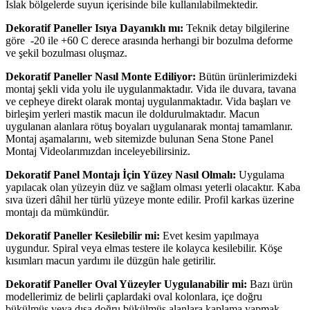
Islak bölgelerde suyun içerisinde bile kullanılabilmektedir.
Dekoratif Paneller Isıya Dayanıklı mı:
Teknik detay bilgilerine
göre -20 ile +60 C derece arasında herhangi bir bozulma deforme
ve şekil bozulması oluşmaz.
Dekoratif Paneller Nasıl Monte Ediliyor:
Bütün ürünlerimizdeki
montaj şekli vida yolu ile uygulanmaktadır. Vida ile duvara, tavana
ve cepheye direkt olarak montaj uygulanmaktadır. Vida başları ve
birleşim yerleri mastik macun ile doldurulmaktadır. Macun
uygulanan alanlara rötuş boyaları uygulanarak montaj tamamlanır.
Montaj aşamalarını, web sitemizde bulunan Sena Stone Panel
Montaj Videolarımızdan inceleyebilirsiniz.
Dekoratif Panel Montajı İçin Yüzey Nasıl Olmalı:
Uygulama
yapılacak olan yüzeyin düz ve sağlam olması yeterli olacaktır. Kaba
sıva üzeri dâhil her türlü yüzeye monte edilir. Profil karkas üzerine
montajı da mümkündür.
Dekoratif Paneller Kesilebilir mi:
Evet kesim yapılmaya
uygundur. Spiral veya elmas testere ile kolayca kesilebilir. Köşe
kısımları macun yardımı ile düzgün hale getirilir.
Dekoratif Paneller Oval Yüzeyler Uygulanabilir mi:
Bazı ürün
modellerimiz de belirli çaplardaki oval kolonlara, içe doğru
bükülmüş veya dışa doğru bükülmüş alanlara kaplama yapmak