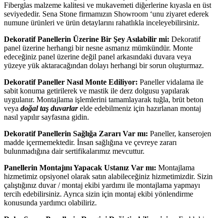
Fiberglas malzeme kalitesi ve mukavemeti diğerlerine kıyasla en üst
seviyededir. Sena Stone firmamızın Showroom ‘unu ziyaret ederek
numune ürünleri ve ürün detaylarını rahatlıkla inceleyebilirsiniz.
Dekoratif Panellerin Üzerine Bir Şey Asılabilir mi:
Dekoratif
panel üzerine herhangi bir nesne asmanız mümkündür. Monte
edeceğiniz panel üzerine değil panel arkasındaki duvara veya
yüzeye yük aktaracağından dolayı herhangi bir sorun oluşturmaz.
Dekoratif Paneller Nasıl Monte Ediliyor:
Paneller vidalama ile
sabit konuma getirilerek ve mastik ile derz dolgusu yapılarak
uygulanır. Montajlama işlemlerini tamamlayarak tuğla, brüt beton
veya
doğal taş duvarlar
elde edebilmeniz için hazırlanan montaj
nasıl yapılır sayfasına gidin.
Dekoratif Panellerin Sağlığa Zararı Var mı:
Paneller, kanserojen
madde içermemektedir. İnsan sağlığına ve çevreye zararı
bulunmadığına dair sertifikalarımız mevcuttur.
Panellerin Montajını Yapacak Ustanız Var mı:
Montajlama
hizmetimiz opsiyonel olarak satın alabileceğiniz hizmetimizdir. Sizin
çalıştığınız duvar / montaj ekibi yardımı ile montajlama yapmayı
tercih edebilirsiniz. Ayrıca sizin için montaj ekibi yönlendirme
konusunda yardımcı olabiliriz.