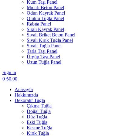
Kum Taşı Panel
Mıcırlı Beton Panel
Odun Kayrak Panel
Oluklu Tuğla Panel
Rabıta Panel
Sıralı Kayrak Panel
Sıvalı Briket Beton Panel
Sıvalı Kırık Tuğla Panel
Sıvalı Tuğla Panel
Tarla Taşı Panel
Ürgüp Taşı Panel
Uzun Tuğla Panel
Sign in
0
₺
0,00
Anasayfa
Hakkımızda
Dekoratif Tuğla
Çıkma Tuğla
Doğal Tuğla
Düz Tuğla
Eski Tuğla
Kesme Tuğla
Kırık Tuğla