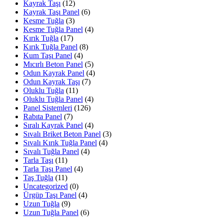
Kayrak Taşı
(12)
Kayrak Taşı Panel
(6)
Kesme Tuğla
(3)
Kesme Tuğla Panel
(4)
Kırık Tuğla
(17)
Kırık Tuğla Panel
(8)
Kum Taşı Panel
(4)
Mıcırlı Beton Panel
(5)
Odun Kayrak Panel
(4)
Odun Kayrak Taşı
(7)
Oluklu Tuğla
(11)
Oluklu Tuğla Panel
(4)
Panel Sistemleri
(126)
Rabıta Panel
(7)
Sıralı Kayrak Panel
(4)
Sıvalı Briket Beton Panel
(3)
Sıvalı Kırık Tuğla Panel
(4)
Sıvalı Tuğla Panel
(4)
Tarla Taşı
(11)
Tarla Taşı Panel
(4)
Taş Tuğla
(11)
Uncategorized
(0)
Ürgüp Taşı Panel
(4)
Uzun Tuğla
(9)
Uzun Tuğla Panel
(6)