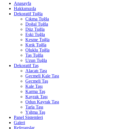
Anasayfa
Hakkımızda
Dekoratif Tuğla
Çıkma Tuğla
Doğal Tuğla
Düz Tuğla
Eski Tuğla
Kesme Tuğla
Kırık Tuğla
Oluklu Tuğla
Taş Tuğla
Uzun Tuğla
Dekoratif Taş
Alaçatı Taşı
Geçmeli Kale Taşı
Geçmeli Taş
Kale Taşı
Karma Taş
Kayrak Taşı
Odun Kayrak Taşı
Tarla Taşı
Yığma Taş
Panel Sistemleri
Galeri
Referanslar