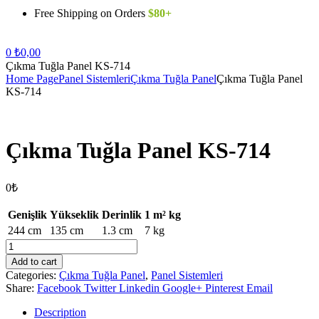
Free Shipping on Orders
$80+
Menu
0
₺
0,00
Çıkma Tuğla Panel KS-714
Home Page
Panel Sistemleri
Çıkma Tuğla Panel
Çıkma Tuğla Panel
KS-714
Çıkma Tuğla Panel KS-714
0₺
Genişlik
Yükseklik
Derinlik
1 m² kg
244 cm
135 cm
1.3 cm
7 kg
Çıkma
Tuğla
Add to cart
Panel
Categories:
Çıkma Tuğla Panel
,
Panel Sistemleri
KS-
Share:
Facebook
Twitter
Linkedin
Google+
Pinterest
Email
714
quantity
Description