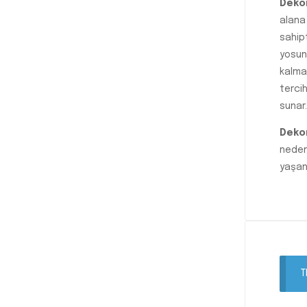
Dekor
alana
sahip
yosun
kalma
tercih
sunar.
Dekor
neden
yaşan
T