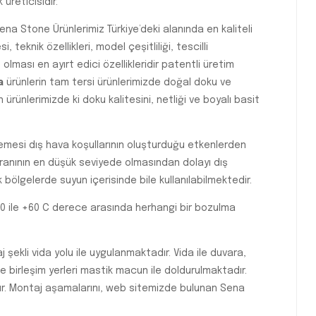
üreticisidir.
na Stone Ürünlerimiz Türkiye’deki alanında en kaliteli
 teknik özellikleri, model çeşitliliği, tescilli
ası en ayırt edici özellikleridir patentli üretim
a
ürünlerin tam tersi ürünlerimizde doğal doku ve
ünlerimizde ki doku kalitesini, netliği ve boyalı basit
esi dış hava koşullarının oluşturduğu etkenlerden
anının en düşük seviyede olmasından dolayı dış
 bölgelerde suyun içerisinde bile kullanılabilmektedir.
20 ile +60 C derece arasında herhangi bir bozulma
şekli vida yolu ile uygulanmaktadır. Vida ile duvara,
 birleşim yerleri mastik macun ile doldurulmaktadır.
r. Montaj aşamalarını, web sitemizde bulunan Sena