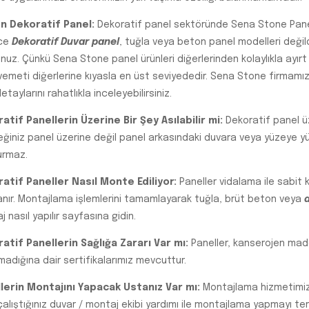
n Dekoratif Panel:
Dekoratif panel sektöründe Sena Stone Panel’i
ce
Dekoratif Duvar panel
, tuğla veya beton panel modelleri değild
unuz. Çünkü Sena Stone panel ürünleri diğerlerinden kolaylıkla ayırt
emeti diğerlerine kıyasla en üst seviyededir. Sena Stone firmamı
etaylarını rahatlıkla inceleyebilirsiniz.
atif Panellerin Üzerine Bir Şey Asılabilir mi:
Dekoratif panel ü
ğiniz panel üzerine değil panel arkasındaki duvara veya yüzeye y
urmaz.
atif Paneller Nasıl Monte Ediliyor:
Paneller vidalama ile sabit 
anır. Montajlama işlemlerini tamamlayarak tuğla, brüt beton veya
 nasıl yapılır sayfasına gidin.
atif Panellerin Sağlığa Zararı Var mı:
Paneller, kanserojen mad
madığına dair sertifikalarımız mevcuttur.
lerin Montajını Yapacak Ustanız Var mı:
Montajlama hizmetimiz 
çalıştığınız duvar / montaj ekibi yardımı ile montajlama yapmayı terci