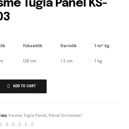
sme Tuğla Panel KS-
03
lik
Yükseklik
Derinlik
1 m² kg
cm
129 cm
1.3 cm
7 kg
ADD TO CART
ies:
Kesme Tuğla Panel
,
Panel Sistemleri
Facebook
Twitter
Linkedin
Google+
Pinterest
Email