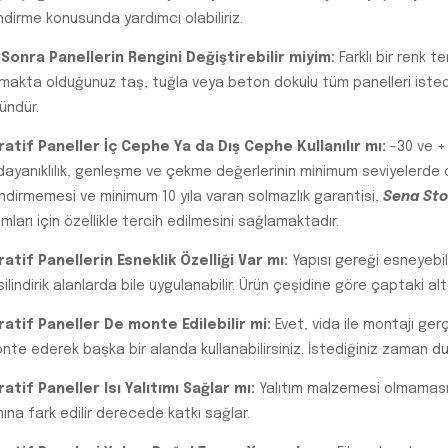
ndirme konusunda yardımcı olabiliriz.
Sonra Panellerin Rengini Değiştirebilir miyim:
Farklı bir renk 
nmakta olduğunuz taş, tuğla veya beton dokulu tüm panelleri istedİğ
ndür.
atif Paneller İç Cephe Ya da Dış Cephe Kullanılır mı:
-30 ve +
dayanıklılık, genleşme ve çekme değerlerinin minimum seviyelerde ol
indirmemesi ve minimum 10 yıla varan solmazlık garantisi,
Sena Sto
ımları için özellikle tercih edilmesini sağlamaktadır.
atif Panellerin Esneklik Özelliği Var mı:
Yapısı gereği esneyebil
silindirik alanlarda bile uygulanabilir. Ürün çeşidine göre çaptaki al
atif Paneller De monte Edilebilir mi:
Evet, vida ile montajı ger
nte ederek başka bir alanda kullanabilirsiniz. İstediğiniz zaman du
atif Paneller Isı Yalıtımı Sağlar mı:
Yalıtım malzemesi olmamasın
mına fark edilir derecede katkı sağlar.