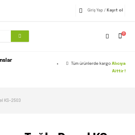
Giriş Yap /
Kayıt ol
0
nslar
Tüm ürünlerde kargo
Alıcıya
Aittir !
el KS-2503