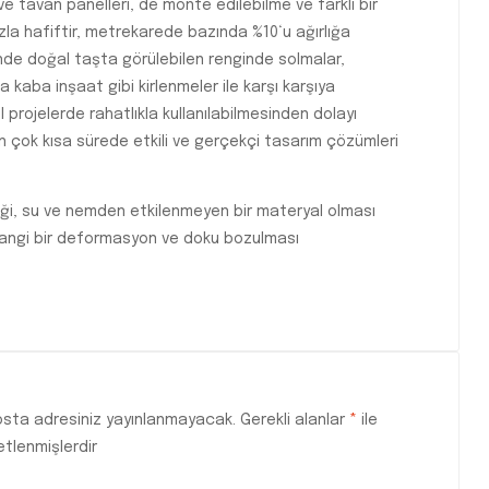
e tavan panelleri, de monte edilebilme ve farklı bir
zla hafiftir, metrekarede bazında %10‘u ağırlığa
sinde doğal taşta görülebilen renginde solmalar,
kaba inşaat gibi kirlenmeler ile karşı karşıya
rojelerde rahatlıkla kullanılabilmesinden dolayı
 için çok kısa sürede etkili ve gerçekçi tasarım çözümleri
eği, su ve nemden etkilenmeyen bir materyal olması
rhangi bir deformasyon ve doku bozulması
sta adresiniz yayınlanmayacak.
Gerekli alanlar
*
ile
etlenmişlerdir