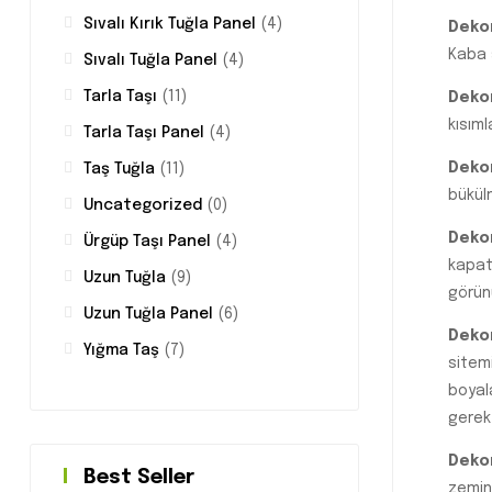
Sıvalı Kırık Tuğla Panel
(4)
Dekor
Kaba 
Sıvalı Tuğla Panel
(4)
Tarla Taşı
(11)
Dekor
kısıml
Tarla Taşı Panel
(4)
Dekor
Taş Tuğla
(11)
bükül
Uncategorized
(0)
Dekor
Ürgüp Taşı Panel
(4)
kapat
Uzun Tuğla
(9)
görünü
Uzun Tuğla Panel
(6)
Dekor
Yığma Taş
(7)
sitem
boyal
gerekt
Dekor
Best Seller
zemin