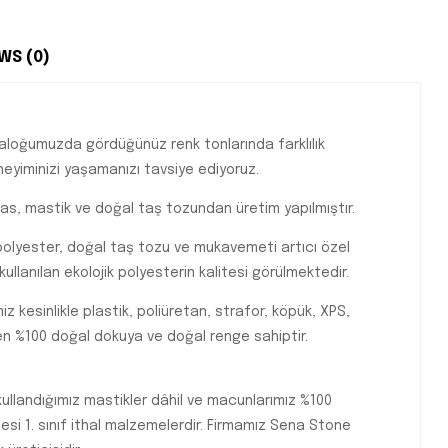
WS (0)
loğumuzda gördüğünüz renk tonlarında farklılık
eyiminizi yaşamanızı tavsiye ediyoruz.
las, mastik ve doğal taş tozundan üretim yapılmıştır.
 polyester, doğal taş tozu ve mukavemeti artıcı özel
ullanılan ekolojik polyesterin kalitesi görülmektedir.
miz kesinlikle plastik, poliüretan, strafor, köpük, XPS,
en %100 doğal dokuya ve doğal renge sahiptir.
ullandığımız mastikler dâhil ve macunlarımız %100
esi 1. sınıf ithal malzemelerdir. Firmamız Sena Stone