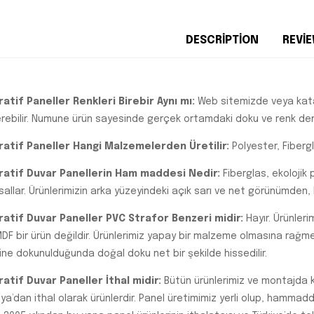
DESCRIPTION
REVIE
atif Paneller Renkleri Birebir Aynı mı:
Web sitemizde veya kata
rebilir. Numune ürün sayesinde gerçek ortamdaki doku ve renk den
atif Paneller Hangi Malzemelerden Üretilir:
Polyester, Fiberg
atif Duvar Panellerin Ham maddesi Nedir:
Fiberglas, ekolojik
allar. Ürünlerimizin arka yüzeyindeki açık sarı ve net görünümden, k
atif Duvar Paneller PVC Strafor Benzeri midir:
Hayır. Ürünleri
MDF bir ürün değildir. Ürünlerimiz yapay bir malzeme olmasına rağm
ine dokunulduğunda doğal doku net bir şekilde hissedilir.
atif Duvar Paneller İthal midir:
Bütün ürünlerimiz ve montajda k
a’dan ithal olarak ürünlerdir. Panel üretimimiz yerli olup, hammadd