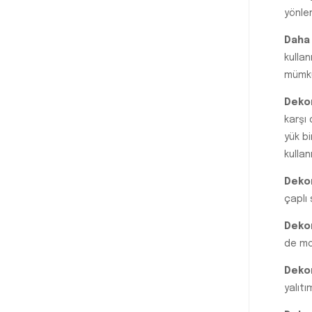
yönle
Daha 
kulla
mümkü
Dekor
karşı 
yük b
kullan
Dekor
çaplı 
Dekor
de mo
Dekor
yalıtı