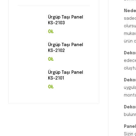
Nede
Ürgüp Taşı Panel
sade
KS-2103
olurs
0₺
mukav
ürün d
Ürgüp Taşı Panel
KS-2102
Dekor
0₺
edece
oluşt
Ürgüp Taşı Panel
KS-2101
Dekor
0₺
uygul
montaj
Dekor
bulun
Panel
Sizin 