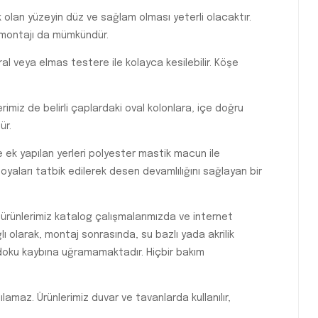
olan yüzeyin düz ve sağlam olması yeterli olacaktır.
e montajı da mümkündür.
l veya elmas testere ile kolayca kesilebilir. Köşe
imiz de belirli çaplardaki oval kolonlara, içe doğru
ür.
e ek yapılan yerleri polyester mastik macun ile
yaları tatbik edilerek desen devamlılığını sağlayan bir
 ürünlerimiz katalog çalışmalarımızda ve internet
 olarak, montaj sonrasında, su bazlı yada akrilik
 doku kaybına uğramamaktadır. Hiçbir bakım
lamaz. Ürünlerimiz duvar ve tavanlarda kullanılır,