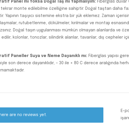
atif Panel mi Yoksa Doğal Taş mı Yapmalıyım:
Fiberglas duvar v
 tekrar monte edilebilme özelliğine sahiptir. Doğal taştan daha fa
tir. Yapının taşıyıcı sistemine ekstra bir yük eklemez. Zaman içeri
laşmalar, rutubetlenme, dökülmeler, kırılmalar ve montajı esnasında 
zsınız. Doğal taşın uygulanması mümkün olmayan alanlarda ve özel p
 edilir, kolonlar, tonozlar, silindirik alanlar, tavanlar, dış cepheler
atif Paneller Suya ve Neme Dayanıklı mı:
Fiberglas yapısı ger
iyle son derece dayanıklıdır, – 30 ile + 80 C derece aralığında he
mamaktadır.
E-po
here are no reviews yet.
işar