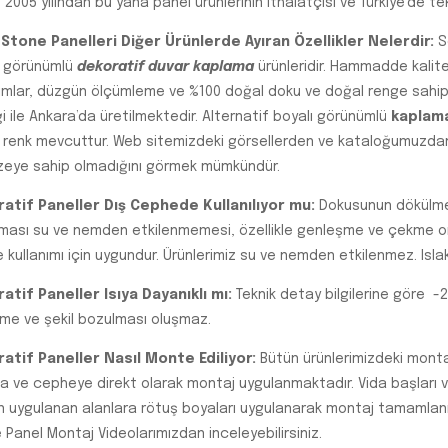
 2005 yılından bu yana panel ürünlerinin ithalatçısı ve Türkiye’de tek 
Stone Panelleri Diğer Ürünlerde Ayıran Özellikler Nelerdir:
Se
 görünümlü
dekoratif duvar kaplama
ürünleridir. Hammadde kalitesi,
ımlar, düzgün ölçümleme ve %100 doğal doku ve doğal renge sahip olm
i ile Ankara’da üretilmektedir. Alternatif boyalı görünümlü
kaplam
 renk mevcuttur. Web sitemizdeki görsellerden ve kataloğumuzdan ür
üzeye sahip olmadığını görmek mümkündür.
atif Paneller Dış Cephede Kullanılıyor mu:
Dokusunun dökülmem
ması su ve nemden etkilenmemesi, özellikle genleşme ve çekme or
kullanımı için uygundur. Ürünlerimiz su ve nemden etkilenmez. Islak
atif Paneller Isıya Dayanıklı mı:
Teknik detay bilgilerine göre -
me ve şekil bozulması oluşmaz.
atif Paneller Nasıl Monte Ediliyor:
Bütün ürünlerimizdeki montaj 
a ve cepheye direkt olarak montaj uygulanmaktadır. Vida başları ve
 uygulanan alanlara rötuş boyaları uygulanarak montaj tamamlanı
 Panel Montaj Videolarımızdan inceleyebilirsiniz.