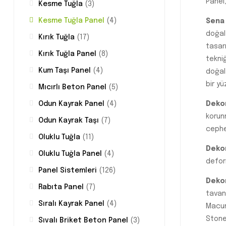
Panel,
Kesme Tuğla
(3)
Kesme Tuğla Panel
(4)
Sena 
doğal
Kırık Tuğla
(17)
tasar
Kırık Tuğla Panel
(8)
tekniğ
Kum Taşı Panel
(4)
doğal
bir y
Mıcırlı Beton Panel
(5)
Dekor
Odun Kayrak Panel
(4)
korun
Odun Kayrak Taşı
(7)
cephe 
Oluklu Tuğla
(11)
Dekor
Oluklu Tuğla Panel
(4)
defor
Panel Sistemleri
(126)
Dekor
Rabıta Panel
(7)
tavan
Sıralı Kayrak Panel
(4)
Macun
Stone
Sıvalı Briket Beton Panel
(3)