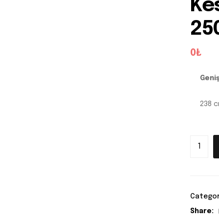
Ke
25
0₺
Geniş
238 
Categor
Share: