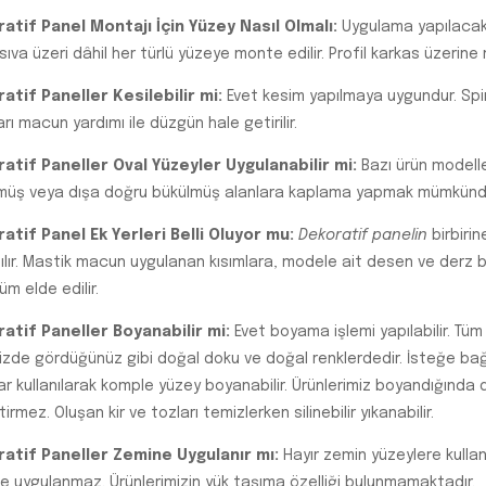
atif Panel Montajı İçin Yüzey Nasıl Olmalı:
Uygulama yapılacak 
sıva üzeri dâhil her türlü yüzeye monte edilir. Profil karkas üzerin
atif Paneller Kesilebilir mi:
Evet kesim yapılmaya uygundur. Spira
arı macun yardımı ile düzgün hale getirilir.
atif Paneller Oval Yüzeyler Uygulanabilir mi:
Bazı ürün modeller
müş veya dışa doğru bükülmüş alanlara kaplama yapmak mümkünd
atif Panel Ek Yerleri Belli Oluyor mu:
Dekoratif panelin
birbirin
ılır. Mastik macun uygulanan kısımlara, modele ait desen ve derz bo
m elde edilir.
atif Paneller Boyanabilir mi:
Evet boyama işlemi yapılabilir. Tüm
izde gördüğünüz gibi doğal doku ve doğal renklerdedir. İsteğe bağlı
ar kullanılarak komple yüzey boyanabilir. Ürünlerimiz boyandığında
irmez. Oluşan kir ve tozları temizlerken silinebilir yıkanabilir.
atif Paneller Zemine Uygulanır mı:
Hayır zemin yüzeylere kullanı
e uygulanmaz. Ürünlerimizin yük taşıma özelliği bulunmamaktadır.