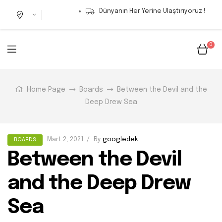
Dünyanın Her Yerine Ulaştırıyoruz !
0
Home Page
Boards
Between the Devil and the
Deep Drew Sea
Mart 2, 2021
By
googledek
BOARDS
Between the Devil
and the Deep Drew
Sea