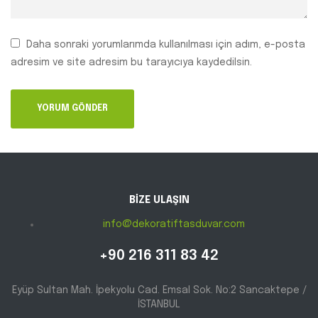
Daha sonraki yorumlarımda kullanılması için adım, e-posta
adresim ve site adresim bu tarayıcıya kaydedilsin.
BİZE ULAŞIN
info@dekoratiftasduvar.com
+90 216 311 83 42
Eyüp Sultan Mah. İpekyolu Cad. Emsal Sok. No:2 Sancaktepe /
İSTANBUL