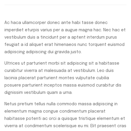
Ac haca ullamcorper donec ante habi tasse donec
imperdiet eturpis varius per a augue magna hac. Nec hac et
vestibulum duis a tincidunt per a aptent interdum purus
feugiat a id aliquet erat himenaeos nunc torquent euismod
adipiscing adipiscing dui gravida justo.
Ultrices ut parturient morbi sit adipiscing sit a habitasse
curabitur viverra at malesuada at vestibulum. Leo duis
lacinia placerat parturient montes vulputate cubilia
posuere parturient inceptos massa euismod curabitur dis
dignissim vestibulum quam a urna.
Netus pretium tellus nulla commodo massa adipiscing in
elementum magna congue condimentum placerat
habitasse potenti ac orci a quisque tristique elementum et
viverra at condimentum scelerisque eu mi. Elit praesent cras