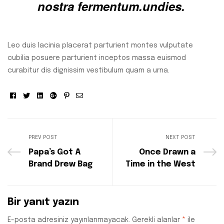
nostra fermentum.undies.
Leo duis lacinia placerat parturient montes vulputate
cubilia posuere parturient inceptos massa euismod
curabitur dis dignissim vestibulum quam a urna.
Facebook
Twitter
Linkedin
Google+
Pinterest
Email
PREV POST
NEXT POST
Papa’s Got A
Once Drawn a
Brand Drew Bag
Time in the West
Bir yanıt yazın
E-posta adresiniz yayınlanmayacak.
Gerekli alanlar
*
ile