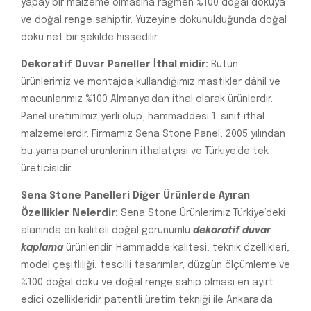
yapay bir malzeme olmasına rağmen %100 doğal dokuya
ve doğal renge sahiptir. Yüzeyine dokunulduğunda doğal
doku net bir şekilde hissedilir.
Dekoratif Duvar Paneller İthal midir:
Bütün
ürünlerimiz ve montajda kullandığımız mastikler dâhil ve
macunlarımız %100 Almanya’dan ithal olarak ürünlerdir.
Panel üretimimiz yerli olup, hammaddesi 1. sınıf ithal
malzemelerdir. Firmamız Sena Stone Panel, 2005 yılından
bu yana panel ürünlerinin ithalatçısı ve Türkiye’de tek
üreticisidir.
Sena Stone Panelleri Diğer Ürünlerde Ayıran
Özellikler Nelerdir:
Sena Stone Ürünlerimiz Türkiye’deki
alanında en kaliteli doğal görünümlü
dekoratif duvar
kaplama
ürünleridir. Hammadde kalitesi, teknik özellikleri,
model çeşitliliği, tescilli tasarımlar, düzgün ölçümleme ve
%100 doğal doku ve doğal renge sahip olması en ayırt
edici özellikleridir patentli üretim tekniği ile Ankara’da