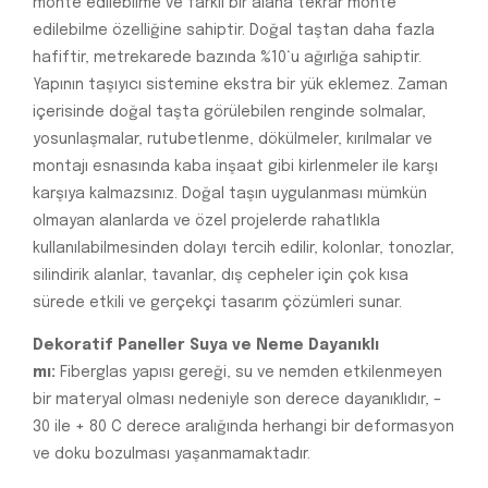
monte edilebilme ve farklı bir alana tekrar monte
edilebilme özelliğine sahiptir. Doğal taştan daha fazla
hafiftir, metrekarede bazında %10‘u ağırlığa sahiptir.
Yapının taşıyıcı sistemine ekstra bir yük eklemez. Zaman
içerisinde doğal taşta görülebilen renginde solmalar,
yosunlaşmalar, rutubetlenme, dökülmeler, kırılmalar ve
montajı esnasında kaba inşaat gibi kirlenmeler ile karşı
karşıya kalmazsınız. Doğal taşın uygulanması mümkün
olmayan alanlarda ve özel projelerde rahatlıkla
kullanılabilmesinden dolayı tercih edilir, kolonlar, tonozlar,
silindirik alanlar, tavanlar, dış cepheler için çok kısa
sürede etkili ve gerçekçi tasarım çözümleri sunar.
Dekoratif Paneller Suya ve Neme Dayanıklı
mı:
Fiberglas yapısı gereği, su ve nemden etkilenmeyen
bir materyal olması nedeniyle son derece dayanıklıdır, –
30 ile + 80 C derece aralığında herhangi bir deformasyon
ve doku bozulması yaşanmamaktadır.