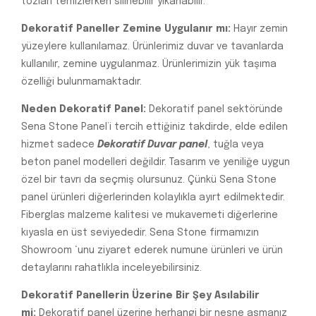
tozları temizlerken silinebilir yıkanabilir.
Dekoratif Paneller Zemine Uygulanır mı:
Hayır zemin
yüzeylere kullanılamaz. Ürünlerimiz duvar ve tavanlarda
kullanılır, zemine uygulanmaz. Ürünlerimizin yük taşıma
özelliği bulunmamaktadır.
Neden Dekoratif Panel:
Dekoratif panel sektöründe
Sena Stone Panel’i tercih ettiğiniz takdirde, elde edilen
hizmet sadece
Dekoratif Duvar panel
, tuğla veya
beton panel modelleri değildir. Tasarım ve yeniliğe uygun
özel bir tavrı da seçmiş olursunuz. Çünkü Sena Stone
panel ürünleri diğerlerinden kolaylıkla ayırt edilmektedir.
Fiberglas malzeme kalitesi ve mukavemeti diğerlerine
kıyasla en üst seviyededir. Sena Stone firmamızın
Showroom ‘unu ziyaret ederek numune ürünleri ve ürün
detaylarını rahatlıkla inceleyebilirsiniz.
Dekoratif Panellerin Üzerine Bir Şey Asılabilir
mi:
Dekoratif panel üzerine herhangi bir nesne asmanız