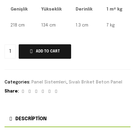
Genişlik
Yükseklik
Derinlik
1 m² kg
218 cm
134 cm
1.3 cm
7 kg
ADD TO CART
Categories:
Panel Sistemleri
,
Sıvalı Briket Beton Panel
Facebook
Twitter
Linkedin
Google+
Pinterest
Email
Share:
DESCRIPTION