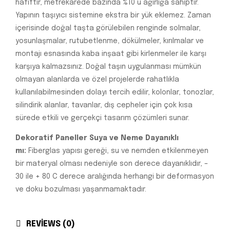
hafiftir, metrekarede bazında %10‘u ağırlığa sahiptir.
Yapının taşıyıcı sistemine ekstra bir yük eklemez. Zaman
içerisinde doğal taşta görülebilen renginde solmalar,
yosunlaşmalar, rutubetlenme, dökülmeler, kırılmalar ve
montajı esnasında kaba inşaat gibi kirlenmeler ile karşı
karşıya kalmazsınız. Doğal taşın uygulanması mümkün
olmayan alanlarda ve özel projelerde rahatlıkla
kullanılabilmesinden dolayı tercih edilir, kolonlar, tonozlar,
silindirik alanlar, tavanlar, dış cepheler için çok kısa
sürede etkili ve gerçekçi tasarım çözümleri sunar.
Dekoratif Paneller Suya ve Neme Dayanıklı
mı:
Fiberglas yapısı gereği, su ve nemden etkilenmeyen
bir materyal olması nedeniyle son derece dayanıklıdır, –
30 ile + 80 C derece aralığında herhangi bir deformasyon
ve doku bozulması yaşanmamaktadır.
REVIEWS (0)