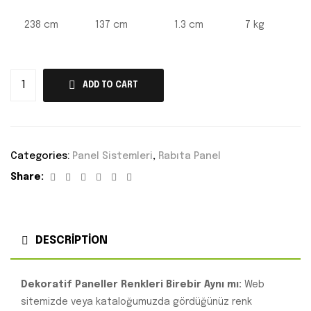
238 cm
137 cm
1.3 cm
7 kg
ADD TO CART
Categories:
Panel Sistemleri
,
Rabıta Panel
Facebook
Twitter
Linkedin
Google+
Pinterest
Email
Share:
DESCRIPTION
Dekoratif Paneller Renkleri Birebir Aynı mı:
Web
sitemizde veya kataloğumuzda gördüğünüz renk