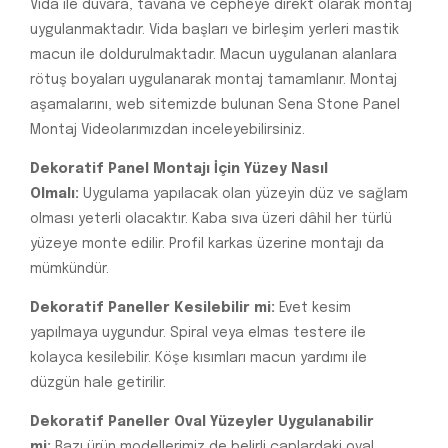
Vida ile duvara, tavana ve cepheye direkt olarak montaj
uygulanmaktadır. Vida başları ve birleşim yerleri mastik
macun ile doldurulmaktadır. Macun uygulanan alanlara
rötuş boyaları uygulanarak montaj tamamlanır. Montaj
aşamalarını, web sitemizde bulunan Sena Stone Panel
Montaj Videolarımızdan inceleyebilirsiniz.
Dekoratif Panel Montajı İçin Yüzey Nasıl
Olmalı:
Uygulama yapılacak olan yüzeyin düz ve sağlam
olması yeterli olacaktır. Kaba sıva üzeri dâhil her türlü
yüzeye monte edilir. Profil karkas üzerine montajı da
mümkündür.
Dekoratif Paneller Kesilebilir mi:
Evet kesim
yapılmaya uygundur. Spiral veya elmas testere ile
kolayca kesilebilir. Köşe kısımları macun yardımı ile
düzgün hale getirilir.
Dekoratif Paneller Oval Yüzeyler Uygulanabilir
mi:
Bazı ürün modellerimiz de belirli çaplardaki oval