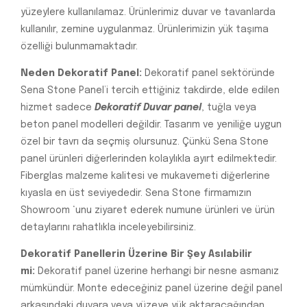
yüzeylere kullanılamaz. Ürünlerimiz duvar ve tavanlarda
kullanılır, zemine uygulanmaz. Ürünlerimizin yük taşıma
özelliği bulunmamaktadır.
Neden Dekoratif Panel:
Dekoratif panel sektöründe
Sena Stone Panel’i tercih ettiğiniz takdirde, elde edilen
hizmet sadece
Dekoratif Duvar panel
, tuğla veya
beton panel modelleri değildir. Tasarım ve yeniliğe uygun
özel bir tavrı da seçmiş olursunuz. Çünkü Sena Stone
panel ürünleri diğerlerinden kolaylıkla ayırt edilmektedir.
Fiberglas malzeme kalitesi ve mukavemeti diğerlerine
kıyasla en üst seviyededir. Sena Stone firmamızın
Showroom ‘unu ziyaret ederek numune ürünleri ve ürün
detaylarını rahatlıkla inceleyebilirsiniz.
Dekoratif Panellerin Üzerine Bir Şey Asılabilir
mi:
Dekoratif panel üzerine herhangi bir nesne asmanız
mümkündür. Monte edeceğiniz panel üzerine değil panel
arkasındaki duvara veya yüzeye yük aktaracağından