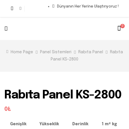
Dünyanın Her Yerine Ulaştırıyoruz !
0
Home Page
Panel Sistemleri
Rabıta Panel
Rabıta
Panel KS-2800
Rabıta Panel KS-2800
0₺
Genişlik
Yükseklik
Derinlik
1 m² kg