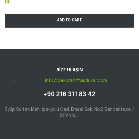
0₺
ADD TO CART
BİZE ULAŞIN
info@dekoratiftasduvar.com
+90 216 311 83 42
Eyüp Sultan Mah. İpekyolu Cad. Emsal Sok. No:2 Sancaktepe /
İSTANBUL