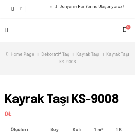
Dünyanın Her Yerine Ulaştırıyoruz !
0
Home Page
Dekoratif Taş
Kayrak Taşı
Kayrak Taşı
KS-9008
Kayrak Taşı KS-9008
0₺
Ölçüleri
Boy
Kalı
1 m²
1 K