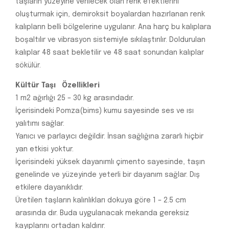
taşların yüzeyine verilecek olan renk efektlerini
oluşturmak için, demiroksit boyalardan hazırlanan renk
kalıpların belli bölgelerine uygulanır. Ana harç bu kalıplara
boşaltılır ve vibrasyon sistemiyle sıkılaştırılır. Doldurulan
kalıplar 48 saat bekletilir ve 48 saat sonundan kalıplar
sökülür.
Kültür Taşı Özellikleri
1 m2 ağırlığı 25 – 30 kg arasındadır.
İçerisindeki Pomza(bims) kumu sayesinde ses ve ısı
yalıtımı sağlar.
Yanıcı ve parlayıcı değildir. İnsan sağlığına zararlı hiçbir
yan etkisi yoktur.
İçerisindeki yüksek dayanımlı çimento sayesinde, taşın
genelinde ve yüzeyinde yeterli bir dayanım sağlar. Dış
etkilere dayanıklıdır.
Üretilen taşların kalınlıkları dokuya göre 1 – 2.5 cm
arasında dır. Buda uygulanacak mekanda gereksiz
kayıplarını ortadan kaldırır.