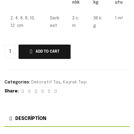
nlık
kg
utu
2, 4, 6, 8, 10,
Serb
3 c
36 k
1 m²
12 cm
est
m
g
ADD TO CART
Categories:
Dekoratif Taş
,
Kayrak Taşı
Facebook
Twitter
Linkedin
Google+
Pinterest
Email
Share:
DESCRIPTION