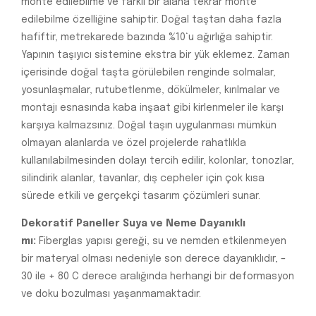
monte edilebilme ve farklı bir alana tekrar monte
edilebilme özelliğine sahiptir. Doğal taştan daha fazla
hafiftir, metrekarede bazında %10‘u ağırlığa sahiptir.
Yapının taşıyıcı sistemine ekstra bir yük eklemez. Zaman
içerisinde doğal taşta görülebilen renginde solmalar,
yosunlaşmalar, rutubetlenme, dökülmeler, kırılmalar ve
montajı esnasında kaba inşaat gibi kirlenmeler ile karşı
karşıya kalmazsınız. Doğal taşın uygulanması mümkün
olmayan alanlarda ve özel projelerde rahatlıkla
kullanılabilmesinden dolayı tercih edilir, kolonlar, tonozlar,
silindirik alanlar, tavanlar, dış cepheler için çok kısa
sürede etkili ve gerçekçi tasarım çözümleri sunar.
Dekoratif Paneller Suya ve Neme Dayanıklı
mı:
Fiberglas yapısı gereği, su ve nemden etkilenmeyen
bir materyal olması nedeniyle son derece dayanıklıdır, –
30 ile + 80 C derece aralığında herhangi bir deformasyon
ve doku bozulması yaşanmamaktadır.