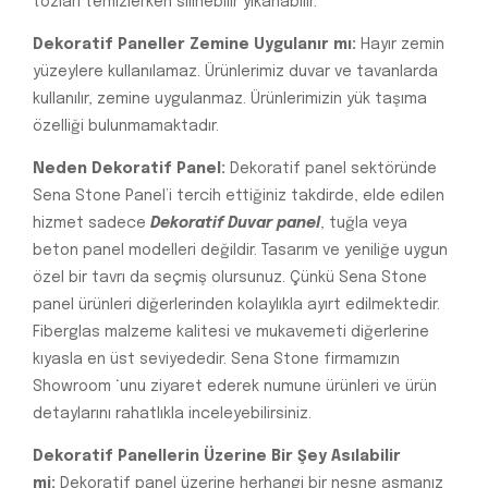
tozları temizlerken silinebilir yıkanabilir.
Dekoratif Paneller Zemine Uygulanır mı:
Hayır zemin
yüzeylere kullanılamaz. Ürünlerimiz duvar ve tavanlarda
kullanılır, zemine uygulanmaz. Ürünlerimizin yük taşıma
özelliği bulunmamaktadır.
Neden Dekoratif Panel:
Dekoratif panel sektöründe
Sena Stone Panel’i tercih ettiğiniz takdirde, elde edilen
hizmet sadece
Dekoratif Duvar panel
, tuğla veya
beton panel modelleri değildir. Tasarım ve yeniliğe uygun
özel bir tavrı da seçmiş olursunuz. Çünkü Sena Stone
panel ürünleri diğerlerinden kolaylıkla ayırt edilmektedir.
Fiberglas malzeme kalitesi ve mukavemeti diğerlerine
kıyasla en üst seviyededir. Sena Stone firmamızın
Showroom ‘unu ziyaret ederek numune ürünleri ve ürün
detaylarını rahatlıkla inceleyebilirsiniz.
Dekoratif Panellerin Üzerine Bir Şey Asılabilir
mi:
Dekoratif panel üzerine herhangi bir nesne asmanız