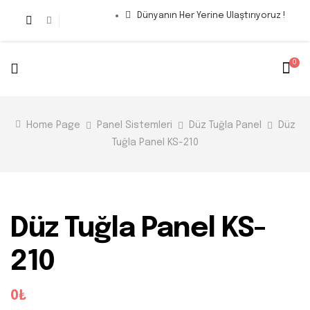
Dünyanın Her Yerine Ulaştırıyoruz !
0
Home Page
Panel Sistemleri
Düz Tuğla Panel
Düz
Tuğla Panel KS-210
Düz Tuğla Panel KS-
210
0₺