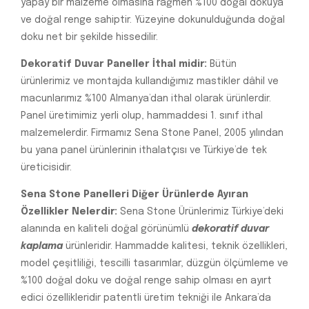
yapay bir malzeme olmasına rağmen %100 doğal dokuya
ve doğal renge sahiptir. Yüzeyine dokunulduğunda doğal
doku net bir şekilde hissedilir.
Dekoratif Duvar Paneller İthal midir:
Bütün
ürünlerimiz ve montajda kullandığımız mastikler dâhil ve
macunlarımız %100 Almanya’dan ithal olarak ürünlerdir.
Panel üretimimiz yerli olup, hammaddesi 1. sınıf ithal
malzemelerdir. Firmamız Sena Stone Panel, 2005 yılından
bu yana panel ürünlerinin ithalatçısı ve Türkiye’de tek
üreticisidir.
Sena Stone Panelleri Diğer Ürünlerde Ayıran
Özellikler Nelerdir:
Sena Stone Ürünlerimiz Türkiye’deki
alanında en kaliteli doğal görünümlü
dekoratif duvar
kaplama
ürünleridir. Hammadde kalitesi, teknik özellikleri,
model çeşitliliği, tescilli tasarımlar, düzgün ölçümleme ve
%100 doğal doku ve doğal renge sahip olması en ayırt
edici özellikleridir patentli üretim tekniği ile Ankara’da