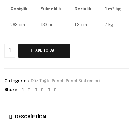
Genişlik
Yükseklik
Derinlik
1 m² kg
263 cm
133 cm
1.3 cm
7 kg
ADD TO CART
Categories:
Düz Tuğla Panel
,
Panel Sistemleri
Facebook
Twitter
Linkedin
Google+
Pinterest
Email
Share:
DESCRIPTION